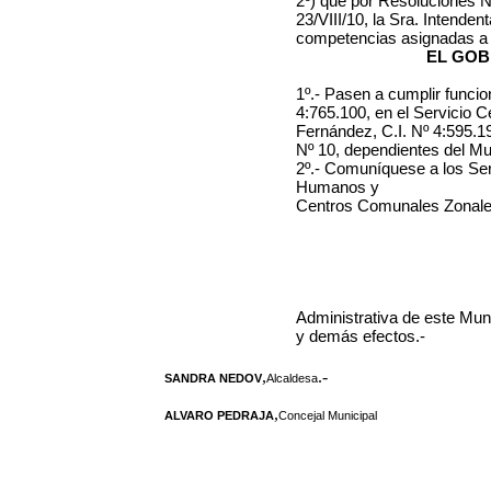
2º) que por Resoluciones No
23/VIII/10, la Sra. Intende
competencias asignadas a 
EL GOB
1º.- Pasen a cumplir funci
4:765.100, en el Servicio 
Fernández, C.I. Nº 4:595.1
Nº 10, dependientes del Mu
2º.- Comuníquese a los Se
Humanos y
Centros Comunales Zonales
Administrativa de este Munic
y demás efectos.-
,
.-
SANDRA NEDOV
Alcaldesa
,
ALVARO PEDRAJA
Concejal Municipal