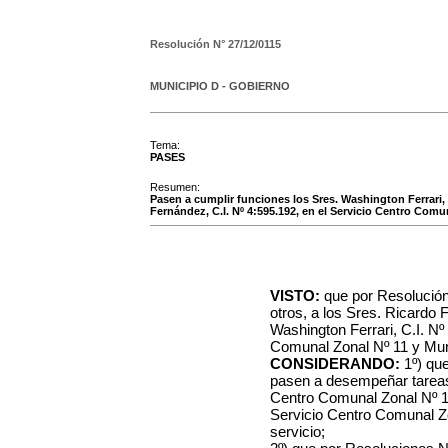
Resolución N°
27/12/0115
MUNICIPIO D - GOBIERNO
Tema:
PASES
Resumen:
Pasen a cumplir funciones los Sres. Washington Ferrari, 
Fernández, C.I. Nº 4:595.192, en el Servicio Centro Comu
VISTO:
que por Resolución 
otros, a los Sres. Ricardo 
Washington Ferrari, C.I. Nº
Comunal Zonal Nº 11 y Mun
CONSIDERANDO:
1º) qu
pasen a desempeñar tareas
Centro Comunal Zonal Nº 11
Servicio Centro Comunal Z
servicio;