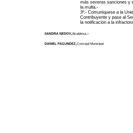
más severas sanciones y se 
la multa.-
3º.- Comuníquese a la Unid
Contribuyente y pase al Se
la notificación a la infracto
,
.-
SANDRA NEDOV
Alcaldesa
,
DANIEL FAGUNDEZ
Concejal Municipal