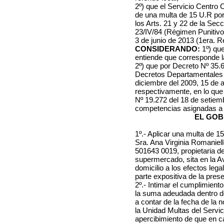
2º) que el Servicio Centro 
de una multa de 15 U.R por i
los Arts. 21 y 22 de la Secc
23/IV/84 (Régimen Punitivo
3 de junio de 2013 (1era. R
CONSIDERANDO:
1º)
que
entiende que corresponde la
2º) que por Decreto Nº 35.62
Decretos Departamentales N
diciembre del 2009, 15 de a
respectivamente, en lo que
Nº 19.272 del 18 de setiem
competencias asignadas a 
EL GOB
1º.- Aplicar una multa de 1
Sra. Ana Virginia Romaniel
501643 0019, propietaria de
supermercado, sita en la A
domicilio a los efectos leg
parte expositiva de la prese
2º.- Intimar el cumplimien
la suma adeudada dentro de 
a contar de la fecha de la 
la Unidad Multas del Servic
apercibimiento de que en c