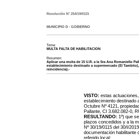
Resolución N°
254/19/0115
MUNICIPIO D - GOBIERNO
Tema:
MULTA FALTA DE HABILITACION
Resumen:
Aplicar una multa de 15 U.R. a la Sra Ana Romaniello Pall
establecimiento destinado a supermercado (El Tambito), s
reincidencia).-
VISTO:
estas actuaciones,
establecimiento destinado 
Octubre Nº 4121, propiedad
Pallante, CI 3.682.082-0, 
RESULTANDO:
1º) que se
plazos concedidos y a la m
Nº 30/19/0115 del 30/I/2019
documentación habilitante q
referido local;