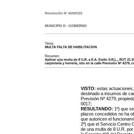
Resolución N°
4/25/0115
MUNICIPIO D - GOBIERNO
Tema:
MULTA FALTA DE HABILITACION
Resumen:
Aplicar una multa de 8 U.R. a E.A. Estilo S.R.L., RUT 21
carpintería y herrería, sito en la calle Previsión Nº 4279, 
VISTO:
estas actuaciones,
destinado a insumos de carpi
Previsión Nº 4279, propied
0017;
RESULTANDO:
1º) que se
plazos concedidos no ha ob
que autoricen el funcionamie
2º) que el Servicio Centro 
de una multa de 8 U.R. por i