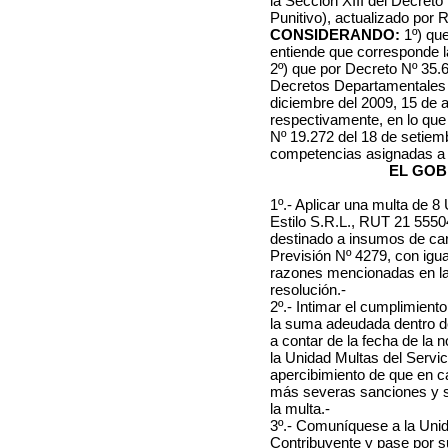
la Sección XIII del Decret
Punitivo), actualizado por 
CONSIDERANDO:
1º) que
entiende que corresponde la
2º) que por Decreto Nº 35.62
Decretos Departamentales N
diciembre del 2009, 15 de a
respectivamente, en lo que
Nº 19.272 del 18 de setiem
competencias asignadas a 
EL GOB
1º.- Aplicar una multa de 8
Estilo S.R.L., RUT 21 55504
destinado a insumos de carpi
Previsión Nº 4279, con igual
razones mencionadas en la 
resolución.-
2º.- Intimar el cumplimien
la suma adeudada dentro de 
a contar de la fecha de la 
la Unidad Multas del Servic
apercibimiento de que en c
más severas sanciones y se 
la multa.-
3º.- Comuníquese a la Unid
Contribuyente y pase por s