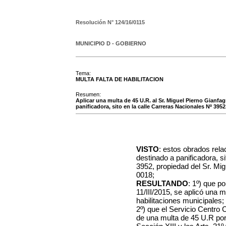
Resolución N°
124/16/0115
MUNICIPIO D - GOBIERNO
Tema:
MULTA FALTA DE HABILITACION
Resumen:
Aplicar una multa de 45 U.R. al Sr. Miguel Pierno Gianfag
panificadora, sito en la calle Carreras Nacionales Nº 3952
VISTO
: estos obrados rela
destinado a panificadora, s
3952, propiedad del Sr. Mi
0018;
RESULTANDO
: 1º) que p
11/III/2015, se aplicó una m
habilitaciones municipales;
2º)
que el Servicio Centro 
de una multa de 45 U.R por i