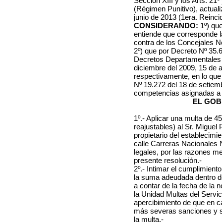
Sección XIII y los Arts. 21º
(Régimen Punitivo), actual
junio de 2013 (1era. Reinci
CONSIDERANDO:
1º) qu
entiende que corresponde la
contra de los Concejales N
2º) que por Decreto Nº 35.62
Decretos Departamentales N
diciembre del 2009, 15 de a
respectivamente, en lo que
Nº 19.272 del 18 de setiem
competencias asignadas a 
EL GOB
1º.- Aplicar una multa de 4
reajustables) al Sr.
Miguel 
propietario del establecimie
calle Carreras Nacionales N
legales, por las razones me
presente resolución.-
2º.- Intimar el cumplimien
la suma adeudada dentro de 
a contar de la fecha de la 
la Unidad Multas del Servic
apercibimiento de que en c
más severas sanciones y se 
la multa.-