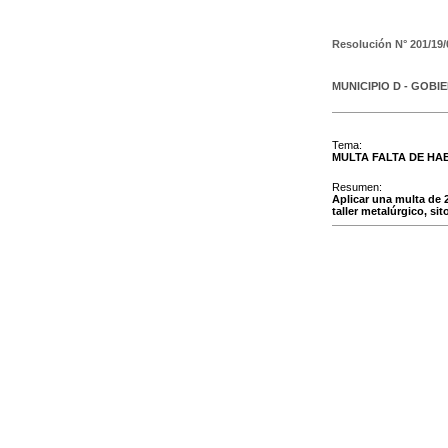
Resolución N°
201/19/
MUNICIPIO D - GOBI
Tema:
MULTA FALTA DE HAB
Resumen:
Aplicar una multa de 2
taller metalúrgico, sit