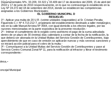
Departamentales Nºs. 33.209, 33.322 y 33.409 del 17 de diciembre del 2009, 15 de abril del
2010 y 17 de junio de 2010 respectivamente, en lo que no contravenga lo establecido en la
Ley Nº 19.272 del 18 de setiembre del 2014, donde se establecen las competencias
asignadas a los Gobiernos Municipales;
EL GOBIERNO MUNICIPAL D
RESUELVE:
1º.- Aplicar una multa de 20 U.R. (veinte unidades reajustables) al Sr. Cristian Peralta
Figueredo C.I: Nº 4.713.212-7, propietario del establecimiento destinado a taller metalúrgico,
sito en la calle Manuel Arrotea Nº 3564, con igual domicilio a los efectos legales, por las
razones mencionadas en la parte expositiva de la presente resolución.-
2º.- Intimar el cumplimiento de lo exigido como asimismo el pago de la suma adeudada
dentro de un plazo de 30 (treinta) días calendario a contar de la fecha de la notificación, la
que deberá ser abonada en la Unidad Multas del Servicio Gestión de Contribuyentes, bajo
apercibimiento de que en caso de omisión se aplicarán nuevas y más severas sanciones y
se iniciará acción judicial para el cobro de la multa.-
3º.- Comuníquese a la Unidad Multas del Servicio Gestión de Contribuyentes y pase al
Servicio Centro Comunal Zonal Nº 11, para la notificación al infractor y librar el testimonio
correspondiente.-
.-
ldesa
oncejal Municipal