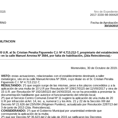
0115
Nro de Expediente
2017-3330-98-00042
ERNO
Fecha de Aprobación
30
/
10
/
201
ILITACION
0 U.R. al Sr. Cristian Peralta Figueredo C.I: Nº 4.713.212-7, propietario del establecim
o en la calle Manuel Arrotea Nº 3564, por falta de habilitación, (2da Reincidencia).-
Montevideo,
30
de
Octubre
de
2019
.
VISTO:
estas actuaciones, relacionadas con el establecimiento destinado a taller
metalúrgico, sito en la calle Manuel Arrotea Nº 3564, cuyo titular es el Sr. Cristian Peralta
Figueredo C.I: Nº 4.713.212-7;
RESULTANDO:
1º) que según surge de las mismas, pese a los plazos concedidos y a la
aplicación de una multa de 10 U.R por Resolución Nº 109/17/0115 del 11/VIII/2017 y otra de
15 U.R. por Resolución Nº 192/18/0115 del 14/XII/2018, no se ha procedido a presentar la
documentación habilitante que autorice el funcionamiento del referido local;
2º) que el Servicio Centro Comunal Zonal Nº 11 sugiere la aplicación de una multa de 20
U.R por infracción al Art. 14, inc. a, numeral 1 y los Arts. 21 y 22 de la Sección XIII del
Decreto Nº 21.626 del 23/IV/84 (Régimen Punitivo), actualizado por Resolución 2287/13 del
3 de junio de 2013 (2da. Reincidencia);
CONSIDERANDO:
1º)
que el Gobierno Municipal por unanimidad entiende que
corresponde la aplicación de la multa;
2º) que por Decreto Nº 35.623 del 2 de julio de 2015 se ratificaron los Decretos