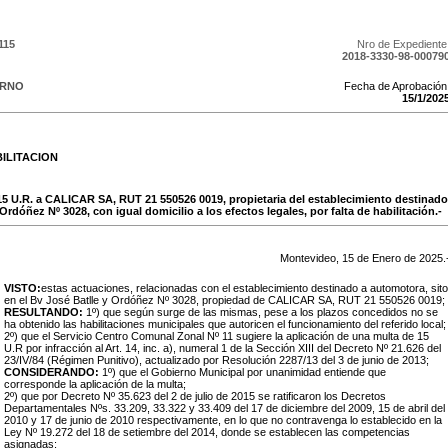
115
Nro de Expediente
2018-3330-98-00079
ERNO
Fecha de Aprobación
15
/
1
/
202
ILITACION
15 U.R. a CALICAR SA, RUT 21 550526 0019, propietaria del establecimiento destinado
 Ordóñez Nº 3028, con igual domicilio a los efectos legales, por falta de habilitación.-
Montevideo,
15
de
Enero
de
2025
.
VISTO:
estas actuaciones, relacionadas con el establecimiento destinado a automotora, sito
en el Bv José Batlle y Ordóñez Nº 3028, propiedad de CALICAR SA, RUT 21 550526 0019;
RESULTANDO:
1º) que según surge de las mismas, pese a los plazos concedidos no se
ha obtenido las habilitaciones municipales que autoricen el funcionamiento del referido local;
2º) que el Servicio Centro Comunal Zonal Nº 11 sugiere la aplicación de una multa de 15
U.R por infracción al Art. 14, inc. a), numeral 1 de la Sección XIII del Decreto Nº 21.626 del
23/IV/84 (Régimen Punitivo), actualizado por Resolución 2287/13 del 3 de junio de 2013;
CONSIDERANDO:
1º) que el Gobierno Municipal por unanimidad entiende que
corresponde la aplicación de la multa;
2º) que por Decreto Nº 35.623 del 2 de julio de 2015 se ratificaron los Decretos
Departamentales Nºs. 33.209, 33.322 y 33.409 del 17 de diciembre del 2009, 15 de abril del
2010 y 17 de junio de 2010 respectivamente, en lo que no contravenga lo establecido en la
Ley Nº 19.272 del 18 de setiembre del 2014, donde se establecen las competencias
asignadas;