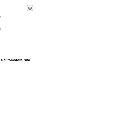
:
0
:
5
 a automotora, sito
-