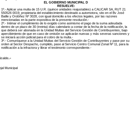
EL GOBIERNO MUNICIPAL D
RESUELVE:
1º.- Aplicar una multa de 15 U.R. (quince unidades reajustables) a CALICAR SA, RUT 21
550526 0019, propietaria del establecimiento destinado a automotora, sito en el Bv José
Batlle y Ordóñez Nº 3028, con igual domicilio a los efectos legales, por las razones
mencionadas en la parte expositiva de la presente resolución.-
2º.- Intimar el cumplimiento de lo exigido como asimismo el pago de la suma adeudada
dentro de un plazo de 30 (treinta) días calendario a contar de la fecha de la notificación, la
que deberá ser abonada en la Unidad Multas del Servicio Gestión de Contribuyentes, bajo
apercibimiento de que en caso de omisión se aplicarán nuevas y más severas sanciones y
se iniciará acción judicial para el cobro de la multa.-
3º.- Comuníquese a la Unidad Multas del Servicio Gestión de Contribuyentes y pase por su
orden al Sector Despacho, cumplido, pase al Servicio Centro Comunal Zonal Nº 11, para la
notificación a la infractora y librar el testimonio correspondiente.-
.-
lcalde
jal Municipal