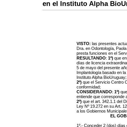
en el Instituto Alpha BioU
VISTO:
las presentes actu
Dra. en Odontología, Paola
presta funciones en el Ser
RESULTANDO
:
1º)
que en 
días de licencia extraordina
5 de mayo del presente año,
Implantología basado en la f
Instituto Alpha BioUruguay;
2º)
que el Servicio Centro 
conformidad;
CONSIDERANDO
:
1º)
que
entiende que corresponde ac
2º)
que el art. 342.1.1 del 
Ley Nº 19.272 en su Art. 1
a los Gobiernos Municipale
EL GOB
1º.- Conceder 2 (dos) días 