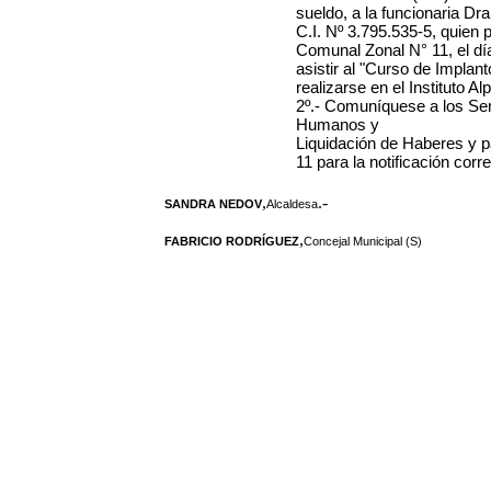
sueldo, a la funcionaria Dr
C.I. Nº 3.795.535-5, quien 
Comunal Zonal N° 11, el día
asistir al "Curso de Implant
realizarse en el Instituto A
2º.- Comuníquese a los Se
Humanos y
Liquidación de Haberes y p
11 para la notificación cor
,
.-
SANDRA NEDOV
Alcaldesa
,
FABRICIO RODRÍGUEZ
Concejal Municipal (S)