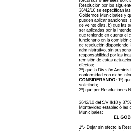
Recursos Materiales solicit
Resolución por los siguient
36/42/10 se especifican la
Gobiernos Municipales y qu
pueden aplicar sanciones, 
de veinte días, b) que las
ser aplicadas por la Intende
que teniendo en cuenta el 
funcionario en la comisión d
de resolución disponiendo l
administrativo, sin suspens
responsabilidad por las inas
remisión de estas actuacio
efectos;
3º) que la División Adminis
conformidad con dicho info
CONSIDERANDO:
1º) qu
solicitado;
2º) que por Resoluciones 
3642/10 del 9/VIII/10 y 3797
Montevideo estableció las
Municipales;
EL GOB
1º.- Dejar sin efecto la Res