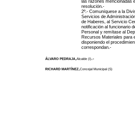
las razones mencionadas en
resolución.-
2º.- Comuníquese a la Divi
Servicios de Administraci
de Haberes, al Servicio Ce
notificación al funcionario
Personal y remítase al De
Recursos Materiales para el
disponiendo el procedimien
correspondan.-
,
.-
ÁLVARO PEDRAJA
Alcalde (I)
,
RICHARD MARTÍNEZ
Concejal Municipal (S)