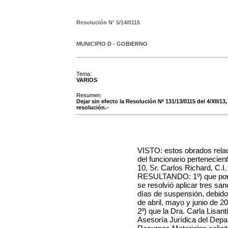
Resolución N°
5/14/0115
MUNICIPIO D - GOBIERNO
Tema:
VARIOS
Resumen:
Dejar sin efecto la Resolución Nº 131/13/0115 del 4/XII/1
resolución.-
VISTO:
estos obrados rela
del funcionario pertenecie
10, Sr. Carlos Richard, C.I.
RESULTANDO: 1º) que por R
se resolvió aplicar tres san
días de suspensión, debido 
de abril, mayo y junio de 2
2º) que la Dra. Carla Lisan
Asesoría Jurídica del Dep