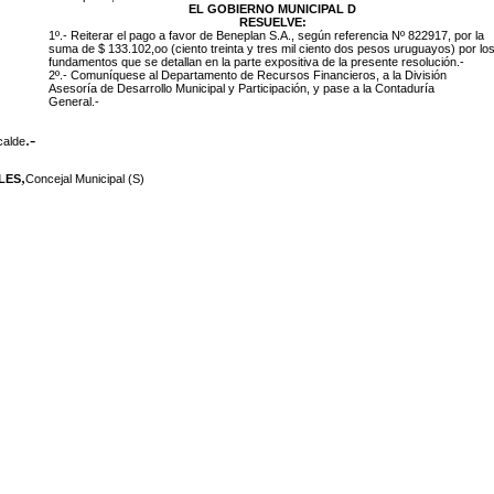
EL GOBIERNO MUNICIPAL D
RESUELVE:
1º.- Reiterar el pago a favor de
Beneplan S.A., según referencia Nº 822917, por la
suma de $ 133.102,oo (ciento treinta y tres mil ciento dos pesos uruguayos) por lo
fundamentos que se detallan en la parte expositiva de la presente resolución.-
2º.- Comuníquese al Departamento de Recursos Financieros, a la División
Asesoría de Desarrollo Municipal y Participación, y pase a la Contaduría
General.-
.-
calde
,
LES
Concejal Municipal (S)