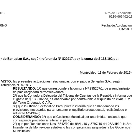
115
Nro de Expediente
9210-003402-1
ERNO
Fecha de Aprobación
11
/
2
/
201
or de Beneplan S.A., según referencia Nº 822917, por la suma de $ 133.102,oo.-
Montevideo,
11
de
Febrero
de
2015
.
VISTO:
las presentes actuaciones relacionadas con el pago a Beneplan S.A., según
referencia Nº 822917;
RESULTANDO:
1º) que corresponde a la compra Nº 295267/1, de arrendamiento
de pala cargadora retroexcavadora;
2º) que la Contadora Delegada del Tribunal de Cuentas de la República informa que
el gasto de $ 133.102,oo, es observable por contravenir lo dispuesto en el Art. 15º
del Texto Ordenado C.A.F.;
3º)
que la Oficina Sectorial de Presupuesto informa que se han tomado las
previsiones necesarias para mantener el equilibrio presupuestal, realizándose el
refuerzo Nº 43076;
CONSIDERANDO:
1º) que el Gobierno Municipal por unanimidad, entiende que
corresponde proceder a reiterar el pago;
2º) que por Resoluciones Nos. 3642/10 del 9/VIII/10 y 3797/10 del 23/VIII/10, la Sra
Intendenta de Montevideo estableció las competencias asignadas a los Gobiernos
Municipales;