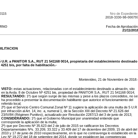
0115
Nro de Expediente
2018-3330-98-00079
ERNO
Fecha de Aprobación
21
/
11
/
201
ILITACION
5 U.R. a PANITOR S.A., RUT 21 541168 0014, propietaria del establecimiento destinado 
4251 bis, por falta de habilitación.-
Montevideo,
21
de
Noviembre
de
2018
.
VISTO:
estas actuaciones, relacionadas con el establecimiento destinado a almacén, sito
en la Avda. 8 de Octubre Nº 4251 bis, propiedad de PANITOR S.A., RUT 21 541168 0014;
RESULTANDO:
1º) que según surge de las mismas y pese a los plazos concedidos, no se
ha procedido a presentar la documentación habilitante que autorice el funcionamiento del
referido local;
2º) que el Servicio Centro Comunal Zonal Nº 11 sugiere la aplicación de una multa de 5 U.R
por infracción al Art. 14, inc. a, numeral 1, de la Sección XIII del Decreto Nº 21.626 del
23/IV/84 (Régimen Punitivo), actualizado por Resolución 2287/13 del 3 de junio de 2013;
CONSIDERANDO:
1º) que el Gobierno Municipal por unanimidad entiende que
corresponde la aplicación de la multa;
2º) que por Decreto Nº 35.623 del 2 de julio de 2015 se ratificaron los Decretos
Departamentales Nºs. 33.209, 33.322 y 33.409 del 17 de diciembre del 2009, 15 de abril del
2010 y 17 de junio de 2010 respectivamente, en lo que no contravenga lo establecido en la
Ley Nº 19.272 del 18 de setiembre del 2014, donde se establecen las competencias