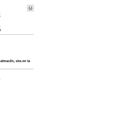
:
7
:
8
almacén, sita en la
-