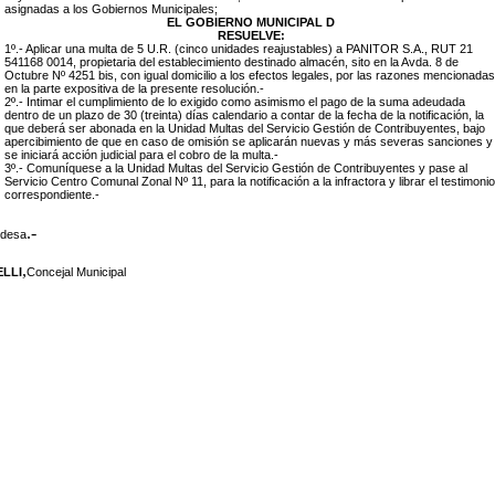
asignadas a los Gobiernos Municipales;
EL GOBIERNO MUNICIPAL D
RESUELVE:
1º.- Aplicar una multa de 5 U.R. (cinco unidades reajustables) a PANITOR S.A., RUT 21
541168 0014, propietaria del establecimiento destinado almacén, sito en la Avda. 8 de
Octubre Nº 4251 bis, con igual domicilio a los efectos legales, por las razones mencionadas
en la parte expositiva de la presente resolución.-
2º.- Intimar el cumplimiento de lo exigido como asimismo el pago de la suma adeudada
dentro de un plazo de 30 (treinta) días calendario a contar de la fecha de la notificación, la
que deberá ser abonada en la Unidad Multas del Servicio Gestión de Contribuyentes, bajo
apercibimiento de que en caso de omisión se aplicarán nuevas y más severas sanciones y
se iniciará acción judicial para el cobro de la multa.-
3º.- Comuníquese a la Unidad Multas del Servicio Gestión de Contribuyentes y pase al
Servicio Centro Comunal Zonal Nº 11, para la notificación a la infractora y librar el testimonio
correspondiente.-
.-
ldesa
,
LLI
Concejal Municipal