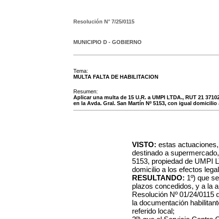
Resolución N°
7/25/0115
MUNICIPIO D - GOBIERNO
Tema:
MULTA FALTA DE HABILITACION
Resumen:
Aplicar una multa de 15 U.R. a UMPI LTDA., RUT 21 37102
en la Avda. Gral. San Martín Nº 5153, con igual domicilio a
VISTO:
estas actuaciones,
destinado a supermercado, 
5153, propiedad de UMPI L
domicilio a los efectos lega
RESULTANDO:
1º) que se
plazos concedidos, y a la a
Resolución Nº 01/24/0115 d
la documentación habilitant
referido local;