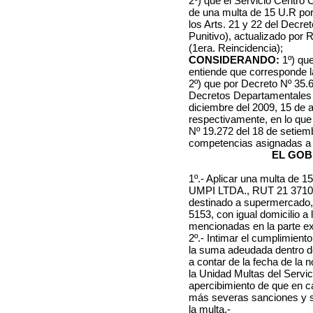
2º) que el Servicio Centro 
de una multa de 15 U.R por i
los Arts. 21 y 22 del Decre
Punitivo), actualizado por 
(1era. Reincidencia);
CONSIDERANDO:
1º) que
entiende que corresponde la
2º) que por Decreto Nº 35.62
Decretos Departamentales N
diciembre del 2009, 15 de a
respectivamente, en lo que
Nº 19.272 del 18 de setiem
competencias asignadas a 
EL GOB
1º.- Aplicar una multa de 1
UMPI LTDA., RUT 21 371021
destinado a supermercado, 
5153, con igual domicilio a 
mencionadas en la parte exp
2º.- Intimar el cumplimien
la suma adeudada dentro de 
a contar de la fecha de la 
la Unidad Multas del Servic
apercibimiento de que en c
más severas sanciones y se 
la multa.-