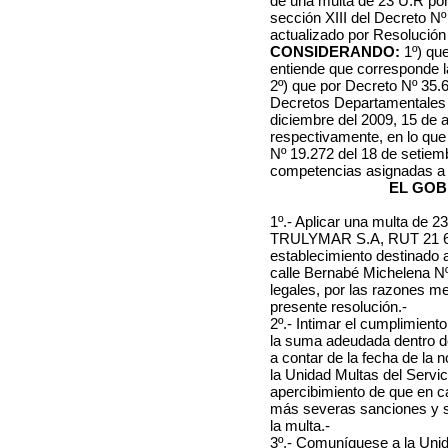
de una multa de 23 U.R por i
sección XIII del Decreto Nº
actualizado por Resolución 
CONSIDERANDO:
1º)
que
entiende que corresponde la
2º) que por Decreto Nº 35.62
Decretos Departamentales N
diciembre del 2009, 15 de a
respectivamente, en lo que
Nº 19.272 del 18 de setiem
competencias asignadas a 
EL GOB
1º.- Aplicar una multa de 23
TRULYMAR S.A, RUT 21 617
establecimiento destinado 
calle Bernabé Michelena Nº 
legales, por las razones me
presente resolución.-
2º.- Intimar el cumplimien
la suma adeudada dentro de 
a contar de la fecha de la 
la Unidad Multas del Servic
apercibimiento de que en c
más severas sanciones y se 
la multa.-
3º.- Comuníquese a la Unid