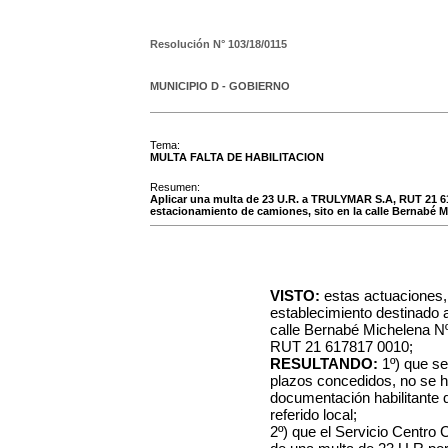
Resolución N°
103/18/0115
MUNICIPIO D - GOBIERNO
Tema:
MULTA FALTA DE HABILITACION
Resumen:
Aplicar una multa de 23 U.R. a TRULYMAR S.A, RUT 21 61
estacionamiento de camiones, sito en la calle Bernabé Mic
VISTO:
estas actuaciones,
establecimiento destinado 
calle Bernabé Michelena 
RUT 21 617817 0010;
RESULTANDO:
1º) que se
plazos concedidos, no se h
documentación habilitante q
referido local;
2º) que el Servicio Centro 