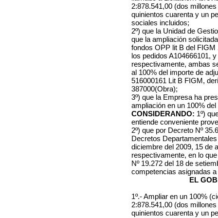
2:878.541,
00
(dos millones
quinientos cuarenta y un p
sociales incluidos;
2º) que la Unidad de Gestio
que la ampliación solicitada
fondos OPP lit B del FIGM 2
los pedidos A104666101, 
respectivamente, ambas se
al 100% del importe de adj
516000161 Lit B FIGM, der
387000(Obra);
3º) que la Empresa ha prest
ampliación en un 100% del co
CONSIDERANDO:
1º) que
entiende conveniente prove
2º) que por Decreto Nº 35.62
Decretos Departamentales N
diciembre del 2009, 15 de a
respectivamente, en lo que
Nº 19.272 del 18 de setiem
competencias asignadas a 
EL GOB
1º.- Ampliar en un 100% (ci
2:878.541,
00
(dos millones
quinientos cuarenta y un p