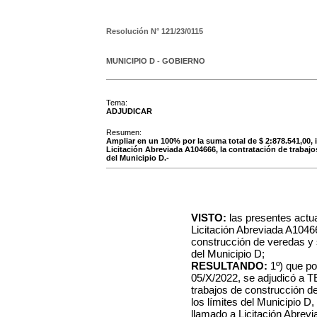
Resolución N°
121/23/0115
MUNICIPIO D - GOBIERNO
Tema:
ADJUDICAR
Resumen:
Ampliar en un 100% por la suma total de $ 2:878.541,00, 
Licitación Abreviada A104666, la contratación de trabaj
del Municipio D.-
VISTO:
las presentes actu
Licitación Abreviada A10466
construcción de veredas y 
del Municipio D;
RESULTANDO:
1º) que po
05/X/2022, se adjudicó a 
trabajos de construcción d
los límites del Municipio D,
llamado a Licitación Abrevi