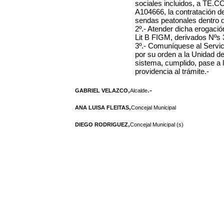
sociales incluidos
, a TE.CO
A104666, la contratación d
sendas peatonales dentro de
2º.- Atender dicha erogaci
Lit B FIGM, derivados Nºs
3º.- Comuníquese al Servi
por su orden a la Unidad d
sistema, cumplido, pase a 
providencia al trámite.-
,
.-
GABRIEL VELAZCO
Alcalde
,
ANA LUISA FLEITAS
Concejal Municipal
,
DIEGO RODRIGUEZ
Concejal Municipal (s)