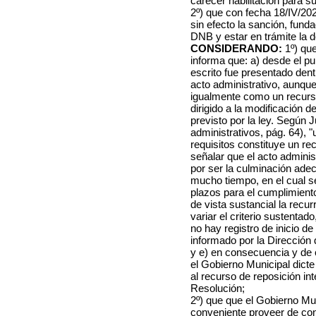
carecer habilitación para su
2º) que con fecha 18/IV/202
sin efecto la sanción, funda
DNB y estar en trámite la 
CONSIDERANDO:
1º) qu
informa que: a) desde el pu
escrito fue presentado dentr
acto administrativo, aunque 
igualmente como un recurso 
dirigido a la modificación d
previsto por la ley. Según 
administrativos, pág. 64),
requisitos constituye un re
señalar que el acto admini
por ser la culminación ade
mucho tiempo, en el cual s
plazos para el cumplimiento
de vista sustancial la recu
variar el criterio sustenta
no hay registro de inicio de
informado por la Dirección
y e) en consecuencia y de 
el Gobierno Municipal dicte
al recurso de reposición i
Resolución;
2º) que que el Gobierno Mu
conveniente proveer de con