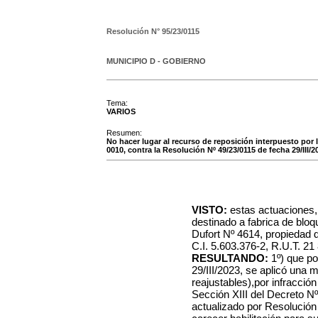
Resolución N°
95/23/0115
MUNICIPIO D - GOBIERNO
Tema:
VARIOS
Resumen:
No hacer lugar al recurso de reposición interpuesto por l
0010, contra la Resolución Nº 49/23/0115 de fecha 29/III/2
VISTO:
estas actuaciones,
destinado a fabrica de bloq
Dufort Nº 4614, propiedad d
C.I. 5.603.376-2, R.U.T. 2
RESULTANDO:
1º) que po
29/III/2023, se aplicó una 
reajustables),por infracción 
Sección XIII del Decreto Nº
actualizado por Resolución 