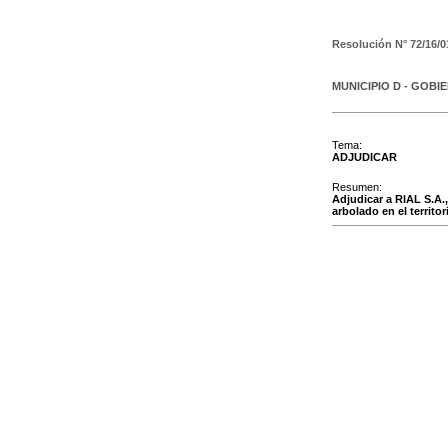
Resolución N°
72/16/0
MUNICIPIO D - GOBI
Tema:
ADJUDICAR
Resumen:
Adjudicar a RIAL S.A.
arbolado en el territo