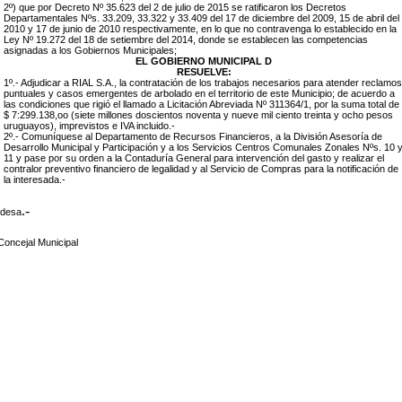
2º) que por Decreto Nº 35.623 del 2 de julio de 2015 se ratificaron los Decretos
Departamentales Nºs. 33.209, 33.322 y 33.409 del 17 de diciembre del 2009, 15 de abril del
2010 y 17 de junio de 2010 respectivamente, en lo que no contravenga lo establecido en la
Ley Nº 19.272 del 18 de setiembre del 2014, donde se establecen las competencias
asignadas a los Gobiernos Municipales;
EL GOBIERNO MUNICIPAL D
RESUELVE:
1º.- Adjudicar a RIAL S.A., la contratación
de los trabajos necesarios para atender reclamos
puntuales y casos emergentes de arbolado en el territorio de este Municipio; de acuerdo a
las condiciones que rigió el llamado a Licitación Abreviada Nº 311364/1, por la suma total de
$ 7:299.138,oo (siete millones doscientos noventa y nueve mil ciento treinta y ocho pesos
uruguayos), imprevistos e IVA incluido.-
2º.- Comuníquese al Departamento de Recursos Financieros, a la División Asesoría de
Desarrollo Municipal y Participación y a los Servicios Centros Comunales Zonales Nºs. 10 
11 y pase por su orden a la Contaduría General para intervención del gasto y realizar el
contralor preventivo financiero de legalidad y al Servicio de Compras para la notificación de
la interesada.-
.-
ldesa
Concejal Municipal