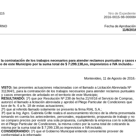
115
Nro de Expediente
2016-0015-98-00008
ERNO
Fecha de Aprobación
11
/
8
/
201
, la contratación de los trabajos necesarios para atender reclamos puntuales y casos
rio de este Municipio por la suma total de $ 7:299.138,oo, imprevistos e IVA incluido.-
Montevideo,
11
de
Agosto
de
2016
.
VISTO:
las presentes actuaciones relacionadas con el llamado a Licitación Abreviada Nº
311364/1, para la contratación de los trabajos necesarios para atender reclamos puntuales
y casos emergentes de arbolado en el territorio de este Municipio;
RESULTANDO:
1º) que por Resolución Nº 238 de fecha 21/VI/16 el Servicio de Compras,
autorizó el llamado a licitación abreviada y aprobó el Pliego Particular de Condiciones que
luce de fs. 6 a fs. 18 de estas actuaciones;
2º) que al referido llamado solamente se presento la firma RIAL S.A.;
3º) que la Ing. Agro. Gabriela Grille realiza el asesoramiento técnico de la oferta presentada
tomando en cuenta los antecedentes, personales, equipamiento, propuesta de trabajo y no
se comparo precios por existir una sola propuesta, cumpliendo la empresa con lo solicitado
en el Pliego Particular de Condiciones, la misma cotizo por la suma total de cotizando la
misma por la suma total de $ 7:299.138,oo imprevistos e IVA incluido;
CONSIDERANDO:
1º) que el Gobierno Municipal entiende conveniente proveer de
conformidad a lo informado;