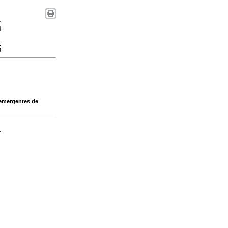
:
4
:
6
 emergentes de
-