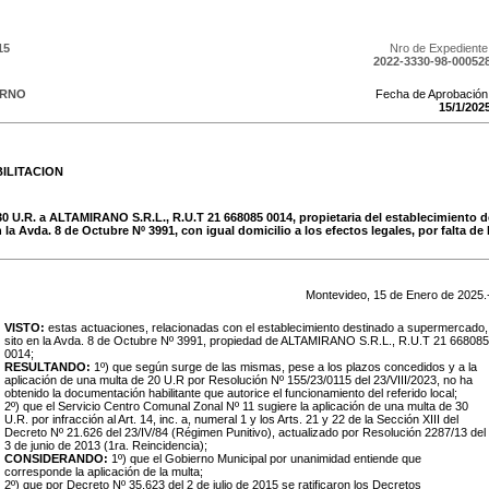
15
Nro de Expediente
2022-3330-98-00052
ERNO
Fecha de Aprobación
15
/
1
/
202
ILITACION
30 U.R. a ALTAMIRANO S.R.L., R.U.T 21 668085 0014, propietaria del establecimiento 
la Avda. 8 de Octubre Nº 3991, con igual domicilio a los efectos legales, por falta de 
Montevideo,
15
de
Enero
de
2025
.
VISTO:
estas actuaciones, relacionadas con el establecimiento destinado a supermercado,
sito en la Avda. 8 de Octubre Nº 3991, propiedad de ALTAMIRANO S.R.L., R.U.T 21 668085
0014;
RESULTANDO:
1º) que según surge de las mismas, pese a los plazos concedidos y a la
aplicación de una multa de 20 U.R por Resolución Nº 155/23/0115 del 23/VIII/2023, no ha
obtenido la documentación habilitante que autorice el funcionamiento del referido local;
2º) que el Servicio Centro Comunal Zonal Nº 11 sugiere la aplicación de una multa de 30
U.R. por infracción al Art. 14, inc. a, numeral 1 y los Arts. 21 y 22 de la Sección XIII del
Decreto Nº 21.626 del 23/IV/84 (Régimen Punitivo), actualizado por Resolución 2287/13 del
3 de junio de 2013 (1ra. Reincidencia);
CONSIDERANDO:
1º) que el Gobierno Municipal por unanimidad entiende que
corresponde la aplicación de la multa;
2º) que por Decreto Nº 35.623 del 2 de julio de 2015 se ratificaron los Decretos