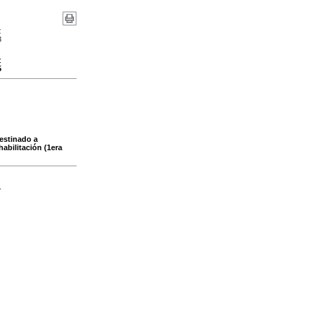
:
8
:
5
destinado a
habilitación (1era
-