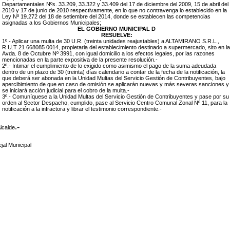
Departamentales Nºs. 33.209, 33.322 y 33.409 del 17 de diciembre del 2009, 15 de abril del
2010 y 17 de junio de 2010 respectivamente, en lo que no contravenga lo establecido en la
Ley Nº 19.272 del 18 de setiembre del 2014, donde se establecen las competencias
asignadas a los Gobiernos Municipales;
EL GOBIERNO MUNICIPAL D
RESUELVE:
1º.- Aplicar una multa de 30 U.R. (treinta unidades reajustables) a ALTAMIRANO S.R.L.,
R.U.T 21 668085 0014, propietaria del establecimiento destinado a supermercado, sito en la
Avda. 8 de Octubre Nº 3991, con igual domicilio a los efectos legales, por las razones
mencionadas en la parte expositiva de la presente resolución.-
2º.- Intimar el cumplimiento de lo exigido como asimismo el pago de la suma adeudada
dentro de un plazo de 30 (treinta) días calendario a contar de la fecha de la notificación, la
que deberá ser abonada en la Unidad Multas del Servicio Gestión de Contribuyentes, bajo
apercibimiento de que en caso de omisión se aplicarán nuevas y más severas sanciones y
se iniciará acción judicial para el cobro de la multa.-
3º.- Comuníquese a la Unidad Multas del Servicio Gestión de Contribuyentes y pase por su
orden al Sector Despacho, cumplido, pase al Servicio Centro Comunal Zonal Nº 11, para la
notificación a la infractora y librar el testimonio correspondiente.-
.-
lcalde
jal Municipal