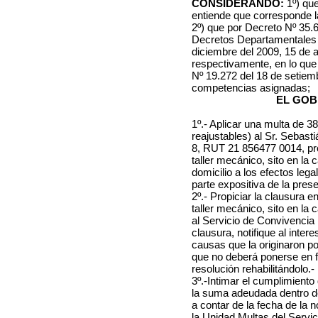
CONSIDERANDO:
1º) que
entiende que corresponde la
2º) que por Decreto Nº 35.62
Decretos Departamentales N
diciembre del 2009, 15 de a
respectivamente, en lo que
Nº 19.272 del 18 de setiem
competencias asignadas;
EL GOB
1º.- Aplicar una multa de 3
reajustables) al Sr. Sebas
8, RUT 21 856477 0014, pro
taller mecánico, sito en la
domicilio a los efectos leg
parte expositiva de la prese
2º.- Propiciar la clausura e
taller mecánico, sito en la 
al Servicio de Convivencia 
clausura, notifique al inte
causas que la originaron pod
que no deberá ponerse en f
resolución rehabilitándolo.-
3º.-Intimar el cumplimient
la suma adeudada dentro de 
a contar de la fecha de la 
la Unidad Multas del Servic