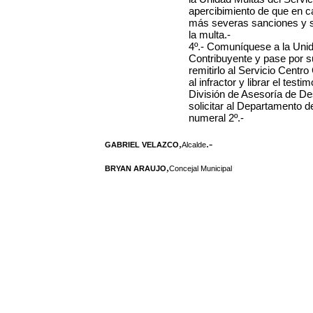
apercibimiento de que en c
más severas sanciones y se 
la multa.-
4º.- Comuníquese a la Unid
Contribuyente y pase por 
remitirlo al Servicio Centr
al infractor y librar el tes
División de Asesoría de Des
solicitar al Departamento d
numeral 2º.-
,
.-
GABRIEL VELAZCO
Alcalde
,
BRYAN ARAUJO
Concejal Municipal