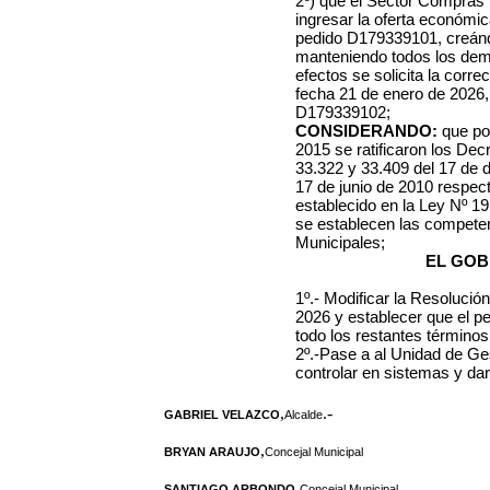
2º) que el Sector Compras i
ingresar la oferta económic
pedido D179339101, creánd
manteniendo todos los demá
efectos se solicita la corre
fecha 21 de enero de 2026
D179339102;
CONSIDERANDO:
que por
2015 se ratificaron los De
33.322 y 33.409 del 17 de d
17 de junio de 2010 respec
establecido en la Ley Nº 1
se establecen las compete
Municipales;
EL GOB
1º.- Modificar la Resolució
2026 y establecer que el 
todo los restantes términos 
2º.-Pase a al Unidad de Ge
controlar en sistemas y dar 
,
.-
GABRIEL VELAZCO
Alcalde
,
BRYAN ARAUJO
Concejal Municipal
,
SANTIAGO ARBONDO
Concejal Municipal