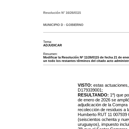
Resolución N°
16/26/0115
MUNICIPIO D - GOBIERNO
Tema:
ADJUDICAR
Resumen:
Modificar la Resolución Nº 11/26/0115 de fecha 21 de en
un todo los restantes términos del citado acto administr
VISTO:
estas actuaciones,
D179339001;
RESULTANDO:
1º) que po
de enero de 2026 se amplió
adjudicación de la Compra
recolección de residuos a
Humberto RUT 11 007939 0
(seiscientos ochenta y nue
uruguayos), impuesto inclui