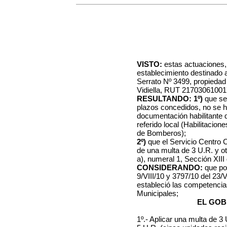
VISTO:
estas actuaciones,
establecimiento destinado a 
Serrato Nº 3499, propieda
Vidiella, RUT 21703061001
RESULTANDO:
1º)
que se
plazos concedidos, no se h
documentación habilitante q
referido local (Habilitacio
de Bomberos);
2º)
que el Servicio Centro 
de una multa de 3 U.R. y otr
a), numeral 1, Sección XIII
CONSIDERANDO:
que po
9/VIII/10 y 3797/10 del 23/
estableció las competenci
Municipales;
EL GOB
1º.- Aplicar una multa de 3