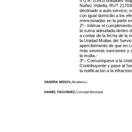
5 U.R. (cinco unidades rea
Núñez Vidiella, RUT 217030
destinado a auto-service, si
con igual domicilio a los ef
mencionadas en la parte exp
2º.- Intimar el cumplimien
la suma adeudada dentro de 
a contar de la fecha de la 
la Unidad Multas del Servic
apercibimiento de que en c
más severas sanciones y se 
la multa.-
3º.- Comuníquese a la Unid
Contribuyente y pase al Se
la notificación a la infracto
,
.-
SANDRA NEDOV
Alcaldesa
,
DANIEL FAGUNDEZ
Concejal Municipal