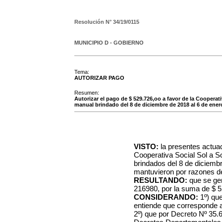
Resolución N°
34/19/0115
MUNICIPIO D - GOBIERNO
Tema:
AUTORIZAR PAGO
Resumen:
Autorizar el pago de $ 529.726,oo a favor de la Cooperati
manual brindado del 8 de diciembre de 2018 al 6 de ener
VISTO:
la presentes actuac
Cooperativa Social Sol a So
brindados del 8 de diciemb
mantuvieron por razones de
RESULTANDO:
que se gen
216980, por la suma de $ 5
CONSIDERANDO:
1º) que
entiende que corresponde a
2º) que por Decreto Nº 35.62