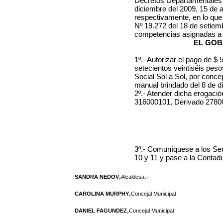
Decretos Departamentales N
diciembre del 2009, 15 de a
respectivamente, en lo que
Nº 19.272 del 18 de setiem
competencias asignadas a 
EL GOB
1º.- Autorizar el pago de $ 
setecientos veintiséis pes
Social Sol a Sol, por conce
manual brindado del 8 de d
2º.- Atender dicha erogació
316000101, Derivado 2780
3º.- Comuníquese a los Se
10 y 11 y pase a la Contadu
,
.-
SANDRA NEDOV
Alcaldesa
,
CAROLINA MURPHY
Concejal Municipal
,
DANIEL FAGUNDEZ
Concejal Municipal