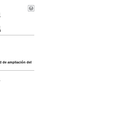
:
7
:
8
ud de ampliación del
-