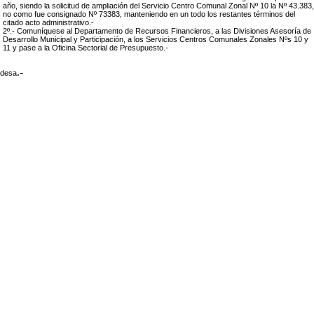
año, siendo la solicitud de ampliación del Servicio Centro Comunal Zonal Nº 10 la Nº 43.383,
no como fue consignado Nº 73383, manteniendo en un todo los restantes términos del
citado acto administrativo.-
2º.- Comuníquese al Departamento de Recursos Financieros, a las Divisiones Asesoría de
Desarrollo Municipal y Participación, a los Servicios Centros Comunales Zonales Nºs 10 y
11 y pase a la Oficina Sectorial de Presupuesto.-
.-
ldesa