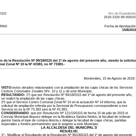
0115
Nro de Expediente
2018-3320-98-00024
ERNO
Fecha de Aprobación
15
/
8
/
201
o de la Resolución Nº 90/18/0115 del 1º de agosto del presente año, siendo la solicit
al Zonal Nº 10 la Nº 43383, no Nº 73383.-
Montevideo,
15
de
Agosto
de
2018
.
VISTO:
estos obrados relacionados con la ampliación de las cajas chicas de los Servicios
Centros Comunales Zonales Nºs. 10 y 11 y de este Municipio;
RESULTANDO:
1º) que por Resolución Nº 90/18/0115 del 1º de agosto del presente año,
se realizó la ampliación de las cajas chicas;
2º) que el Servicio Centro Comunal Zonal Nº 10 en la actuación Nº 14 informa, que la
solicitud de ampliación referida por la Sectorial de Presupuesto correspondiente a ese
Servicio no es la Nº 73.383 sino la Nº 43.383;
CONSIDERANDO
: que por Resolución Nº 121/15/0115 de fecha 15 de julio de 2015 el
Concejo Municipal dispuso delegar en la Alcaldesa Sandra Nedov, la facultad de ordenar
gastos hasta el tope de compra directa y delegar la facultad de cajas chicas, partidas
especiales y fondos permanentes que le asignen a este Municipio;
LA ALCALDESA DEL MUNICIPAL D
RESUELVE:
1º.- Modificar el Resultando de la Resolución Nº 90/18/0115 del 1º de agosto del presente