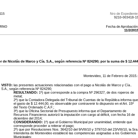
115
Nro de Expediente
9210-003418-1
ERNO
Fecha de Aprobación
11
/
2
/
201
or de Nicolás de Marco y Cía. S.A., según referencia Nº 824290; por la suma de $ 12.444
Montevideo,
11
de
Febrero
de
2015
.
VISTO:
las presentes actuaciones relacionadas con el pago a Nicolás de Marco y Cía..
S.A., según referencia Nº 824290;
RESULTANDO:
1º) que corresponde a la compra Nº 296327, de dos roperos de
metal;
2º) que la Contadora Delegada del Tribunal de Cuentas de la República informa que
el gasto de $ 12.444,00, es observable por contravenir lo dispuesto en el Art. 15º
del Texto Ordenado C.A.F.;
3º)
que la Oficina Sectorial de Presupuesto informa que el Departamento de
Recursos Financieros autorizó la imputación con cargo al déficit, con fecha 16 de
diciembre del 2014;
CONSIDERANDO:
1º) que el Gobierno Municipal por unanimidad, entiende que
corresponde proceder a reiterar el pago;
2º) que por Resoluciones Nos. 3642/10 del 9/VIII/10 y 3797/10 del 23/VIII/10, la Sra
Intendenta de Montevideo estableció las competencias asignadas a los Gobiernos
Municipales;