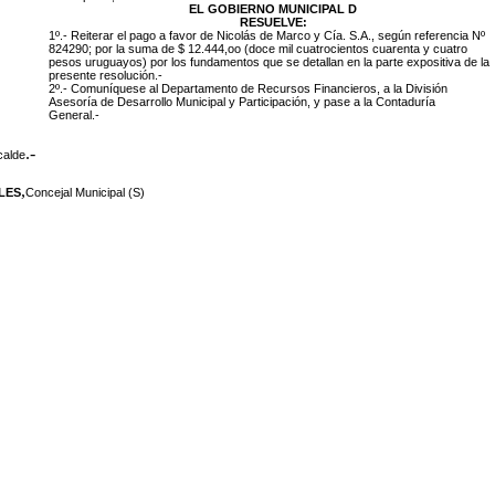
EL GOBIERNO MUNICIPAL D
RESUELVE:
1º.- Reiterar el pago a favor de
Nicolás de Marco y Cía. S.A., según referencia Nº
824290; por la suma de $ 12.444,oo (doce mil cuatrocientos cuarenta y cuatro
pesos uruguayos) por los fundamentos que se detallan en la parte expositiva de la
presente resolución.-
2º.- Comuníquese al Departamento de Recursos Financieros, a la División
Asesoría de Desarrollo Municipal y Participación, y pase a la Contaduría
General.-
.-
calde
,
LES
Concejal Municipal (S)