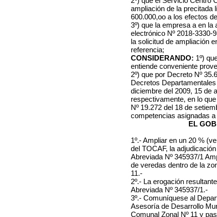
2º) que el Servicio Centro 
ampliación de la precitada 
600.000,oo a los efectos de
3º) que la empresa a en la
electrónico Nº 2018-3330-
la solicitud de ampliación e
referencia;
CONSIDERANDO:
1º) que
entiende conveniente prove
2º) que por Decreto Nº 35.62
Decretos Departamentales N
diciembre del 2009, 15 de a
respectivamente, en lo que
Nº 19.272 del 18 de setiem
competencias asignadas a 
EL GOB
1º.- Ampliar en un 20 % (vei
del TOCAF, la adjudicación
Abreviada Nº 345937/1 Ampl
de veredas dentro de la zo
11.-
2º.- La erogación resultante
Abreviada Nº 345937/1.-
3º.- Comuníquese al Depar
Asesoría de Desarrollo Muni
Comunal Zonal Nº 11 y pase