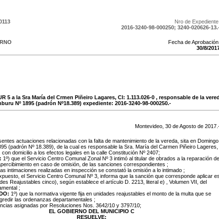
0113
Nro de Expediente
2016-3240-98-000250; 3240-020626-13.
ERNO
Fecha de Aprobación
30
/
8
/
201
R 5 a la Sra María del Crmen Piñeiro Lagares, CI: 1.113.026-0 , responsable de la ver
buru Nº 1895 (padrón Nº18.389) expediente: 2016-3240-98-000250.-
Montevideo,
30
de
Agosto
de
2017
.
sentes actuaciones relacionadas con la falta de mantenimiento de la vereda, sita en Domingo
5 (padrón Nº 18.389), de la cual es responsable la Sra. María del Carmen Piñeiro Lageres,
 con domicilio a los efectos legales en la calle Constitución Nº 2407;
:
1º) que el Servicio Centro Comunal Zonal Nº 3 intimó al titular de obrados a la reparación d
apercibimiento en caso de omisión, de las sanciones correspondientes ;
las intimaciones realizadas en inspección se constató la omisión a lo intimado ;
expuesto, el Servicio Centro Comunal Nº 3, informa que la sanción que corresponde aplicar e
es Reajustables cinco), según establece el artículo D. 2213, literal e) , Volumen VII, del
amental ;
DO:
1º) que la normativa vigente fija en unidades reajustables el monto de la multa que se
sgredir las ordenanzas departamentales ;
encias asignadas por Resoluciones Nos. 3642/10 y 3797/10;
EL GOBIERNO DEL MUNICIPIO C
RESUELVE: