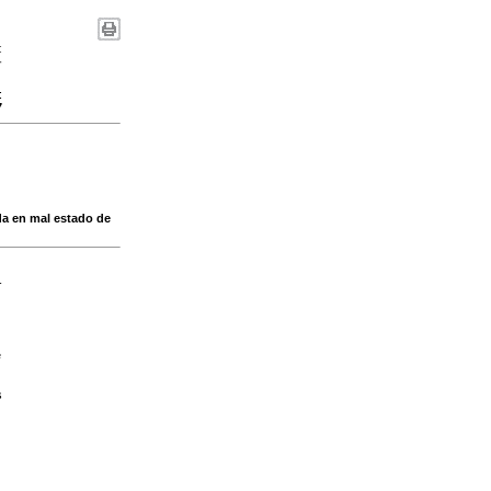
:
-
:
7
eda en mal estado de
-
e
s