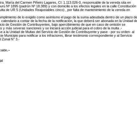
a Sra. María del Carmen Piñeiro Lagares, CI: 1.113.026-0, responsable de la vereda sita en
ú Nº 1895 (padrón Nº 18.389) y con domicilio a los efectos legales en la calle Constitución
lta de UR 5 (Unidades Reajustables cinco) , por falta de mantenimiento de la vereda en
 cumplimiento de lo exigido como asimismo el pago de la suma adeudada dentro de un plazo d
s calendario a contar de la fecha de la notificación, la que deberá ser abonada en la Unidad d
icio de Gestión de Contribuyentes, bajo apercibimiento de que en caso de omisión se
s y más severas sanciones y se iniciará acción judicial para el cobro de la multa .-
 a la Unidad de Multas del Servicio de Gestión de Contribuyente y pase - por su orden- al
 Municipio para notificar a los infractores, librar testimonio correspondiente y al Servicio
 Zonal N° 3.-
.-
calde
al