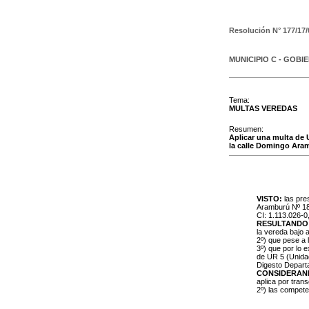
Resolución N°
177/17/
MUNICIPIO C - GOBI
Tema:
MULTAS VEREDAS
Resumen:
Aplicar una multa de U
la calle Domingo Aram
VISTO:
las pre
Aramburú Nº 189
CI: 1.113.026-0,
RESULTANDO
la vereda bajo 
2º) que pese a 
3º) que por lo 
de UR 5 (Unidad
Digesto Depart
CONSIDERAN
aplica por tran
2º) las compet