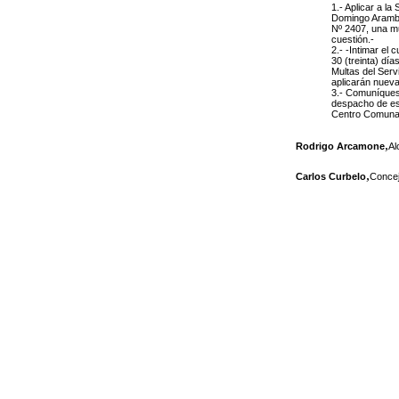
1.- Aplicar a l
Domingo Arambur
Nº 2407, una mu
cuestión.-
2.- -Intimar el
30 (treinta) día
Multas del Serv
aplicarán nueva
3.- Comuníquese
despacho de este
Centro Comunal
,
Rodrigo Arcamone
Al
,
Carlos Curbelo
Concej