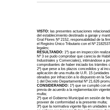
VISTO:
las presentes actuaciones relacionada
del establecimiento destinado a garaje y mant
Gral Flores Nº 2152, responsabilidad de la f
el Registro Único Tributario con el Nº 2182537
legales;
RESULTANDO:
1º) que en inspección realiz
Nº 3 se pudo comprobar que carecía de Habil
Industriales y Comerciales), intimándose a pr
comprobantes de haber iniciado los trámites 
2º) que pese a los plazos concedidos y al incu
aplicación de una multa de U.R. 15 (unidades 
obrados por infracción a lo dispuesto en la Sec
1 del Decreto Departamental Nº 21.626 promul
CONSIDERANDO:
1º) que se cumplió con el
previa de acuerdo a la reglamentación vigente 
multa;
2º)
que el Gobierno Municipal en sesión de f
proveer de conformidad a la presente multa;
3º) que la normativa vigente fija en unidades