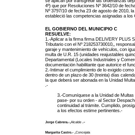
se aplican por transgredir las ordenanzas dep
4º) que por Resoluciones Nº 3642/10 de fecha
Nº 3797/10 de fecha 23 de agosto de 2010, la
estableció las competencias asignadas a los
EL GOBIERNO DEL MUNICIPIO C
RESUELVE:
1.-Aplicar a la firma firma DELIVERY PLUS S.R
Tributario con el Nº 218253730010,, responsab
garaje y mantenimiento de vehículos, con igual
multa de U.R. 15 (unidades reajustables quince
Departamental (Locales Industriales y Comerc
documentación habilitante que autorice el funci
2.-Intimar el cumplimiento de lo exigido co
dentro de un plazo de 30 (treinta) días calendar
la que deberá ser abonada en la Unidad Multa
.-
3.-Comuníquese a la Unidad de Multas 
pase- por su orden - al Sector Despacho
continuidad al trámite. Cumplido, prosi
a los efectos estime pertinentes.-
,
.-
Jorge Cabrera.-
Alcalde
,
Margarita Castro.-
Concejala