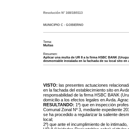
Resolución N°
168/18/0113
MUNICIPIO C - GOBIERNO
Tema:
Multas
Resumen:
Aplicar una multa de UR 8 a la firma HSBC BANK (Urugua
desmontable instalada en la fachada de su local sito en 
VISTO:
las presentes actuaciones relacionada
en la fachada del establecimiento sito en Avd
responsabilidad de la firma HSBC BANK (Ur
domicilio a los efectos legales en Avda. Agra
RESULTANDO:
1º) que en inspección profesi
Comunal Zonal Nº 3, mediante expediente 20
se ha procedido a regularizar la saliente des
local;
2º) que ante el incumplimiento de lo intimado, 