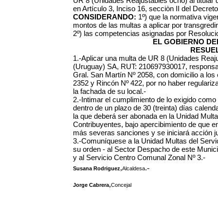
UR 8 (Unidades Reajustables ocho) al titular 
en Artículo 3, Inciso 16, secciòn II del Decret
CONSIDERANDO:
1º) que la normativa vigen
montos de las multas a aplicar por transgred
2º) las competencias asignadas por Resoluci
EL GOBIERNO DEL
RESUEL
1.-Aplicar una multa de UR 8 (Unidades Rea
(Uruguay) SA, RUT: 210697930017, responsabl
Gral. San Martín Nº 2058, con domicilio a los
2352 y Rincón Nº 422, por no haber regulariza
la fachada de su local.-
2.-Intimar el cumplimiento de lo exigido co
dentro de un plazo de 30 (treinta) días calendar
la que deberá ser abonada en la Unidad Multa
Contribuyentes, bajo apercibimiento de que e
más severas sanciones y se iniciará acción jud
3.-Comuníquese a la Unidad Multas del Servic
su orden - al Sector Despacho de este Municip
y al Servicio Centro Comunal Zonal Nº 3.-
,
.-
Susana Rodriguez
Alcaldesa
,
Jorge Cabrera
Concejal