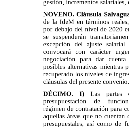
gestión,
incrementos salariales, 
NOVEN
O
.
Cláusula Salvagu
de la IdeM en términos reales
por debajo del nivel de 2020 e
se suspenderán transitoriamen
excepción del ajuste salarial
convocará con carácter urg
negociación
para dar cuenta d
posibles alternativas mientras 
recuperado los niveles de ingres
cláusulas del presente convenio
DÉCIMO.
I)
Las partes 
presupuestación de funciona
régimen de contratación para c
aquellas
áreas
que no cuentan c
presupuestales, así como de
f