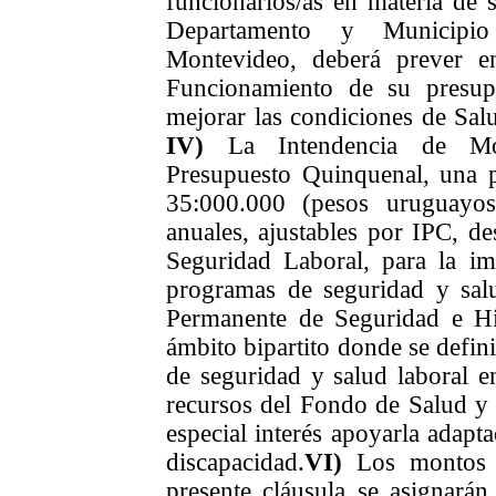
funcionarios/as en materia de 
Departamento y Municipi
Montevideo, deberá prever e
Funcionamiento de su presup
mejorar las condiciones de
Sal
IV)
La Intendencia de M
Presupuesto Quinquenal, una 
35:000.000 (pesos uruguayos
anuales,
ajustables por IPC
, de
Seguridad Laboral,
para
la imp
programas de seguridad y sal
Permanente de Seguridad e H
ámbito
bipartito
donde se defini
de seguridad y salud laboral en
recursos
del Fondo de Salud y
especial interés
apoyar
la adapta
discapacidad.
V
I
)
Los monto
presente cláusula se asignarán