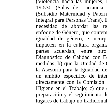
(Violencia hacia las mujeres
19.530 (Salas de
L
actanci
(Subsidio Maternidad y Pater
I
ntegral para
P
ersonas
T
rans)
.
necesidad de abordar las re
enfoque de Género, que conte
igualdad de
género,
e incorpo
impacten en la
cultura organi
partes acuerdan, entre otr
Diagnóstico de Calidad con 
medidas
; b) que la
Unidad
de 
la Asesoría para la Igualdad d
un ámbito específico de in
directamente con la Comisión
Higiene
en el Trabajo
; c) que
preparación y el seguimiento d
lugares de trabajo no tradiciona