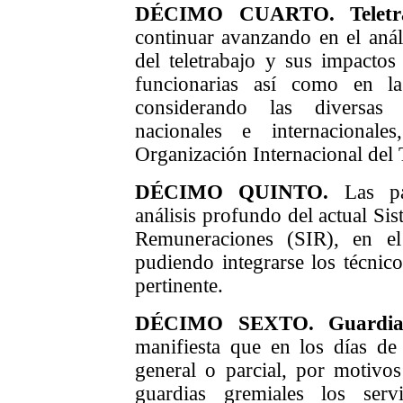
DÉCIMO
CUARTO
.
T
elet
continuar
avanzando en el anál
d
e
l teletrabajo
y sus
im
pacto
funcionarias
así como
en 
considerando las diversas 
nacionales e internacional
Organización Internacional del 
DÉCIMO
QUIN
TO
.
Las pa
análisis profundo del actual Si
Remuneraciones (SIR), en el 
pudiendo integrarse los técnic
pertinente.
DÉCIMO
SEX
TO
. Guardi
manifiesta que en los días de 
general o parcial, por motivo
guardias gremiales los ser