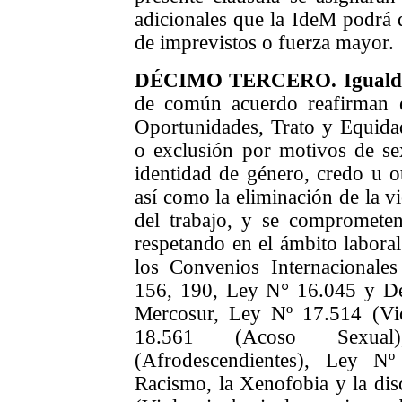
adicionales que la IdeM podrá d
de imprevistos o fuerza mayor.
DÉCIMO
TERCERO
.
Iguald
de común acuerdo reafirman e
Oportunidades, Trato y Equid
o exclusión por motivos de sex
identidad de género,
credo u o
así como la eliminación de la v
del trabajo, y
se compromete
respeta
ndo
en el ámbito laboral
los
C
onvenio
s
I
nternacional
es
156,
190,
Ley N
°
16.045 y Dec
Mercosur,
Ley N
º
17.514
(
Vi
18.561
(
Acoso Sexual
)
(
A
frodescendientes
)
, Ley N
Racismo, la X
enofobia
y la
dis