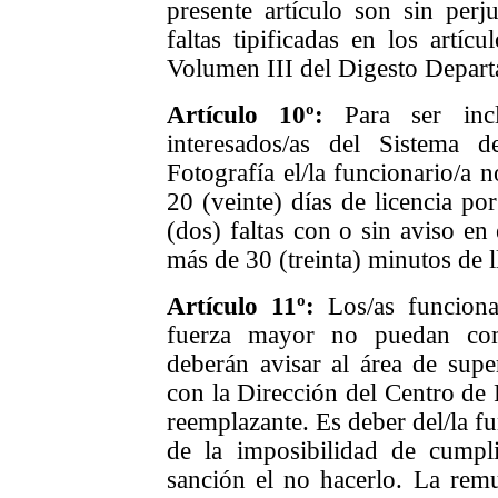
presente artículo son sin perju
faltas tipificadas en los artíc
Volumen III del Digesto Depart
Artículo 1
0
º:
Para ser inc
interesados/as del Sistema 
Fotografía el/la funcionario/a n
20 (veinte) días de licencia po
(dos) faltas con o sin aviso en
más de 30 (treinta) minutos de l
Artículo 1
1
º:
L
os/as funcion
fuerza mayor no puedan com
deberán avisar al área de supe
con la Dirección del Centro de F
reemplazante. Es deber del/la fu
de la imposibilidad de cumpl
sanción el no hacerlo. La remu