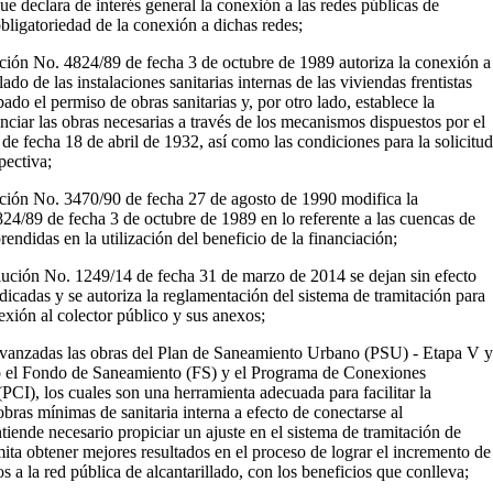
ue declara de interés general la conexión a las redes públicas de
bligatoriedad de la conexión a dichas redes;
ución No. 4824/89 de fecha 3 de octubre de 1989 autoriza la conexión a
llado de las instalaciones sanitarias internas de las viviendas frentistas
ado el permiso de obras sanitarias y, por otro lado, establece la
anciar las obras necesarias a través de los mecanismos dispuestos por el
e fecha 18 de abril de 1932, así como las condiciones para la solicitud
pectiva;
ución No. 3470/90 de fecha 27 de agosto de 1990 modifica la
24/89 de fecha 3 de octubre de 1989 en lo referente a las cuencas de
ndidas en la utilización del beneficio de la financiación;
lución No. 1249/14 de fecha 31 de marzo de 2014 se dejan sin efecto
ndicadas y se autoriza la reglamentación del sistema de tramitación para
nexión al colector público y sus anexos;
avanzadas las obras del Plan de Saneamiento Urbano (PSU) - Etapa V y
 el Fondo de Saneamiento (FS) y el Programa de Conexiones
 (PCI), los cuales son una herramienta adecuada para facilitar la
obras mínimas de sanitaria interna a efecto de conectarse al
tiende necesario propiciar un ajuste en el sistema de tramitación de
ta obtener mejores resultados en el proceso de lograr el incremento de
s a la red pública de alcantarillado, con los beneficios que conlleva;