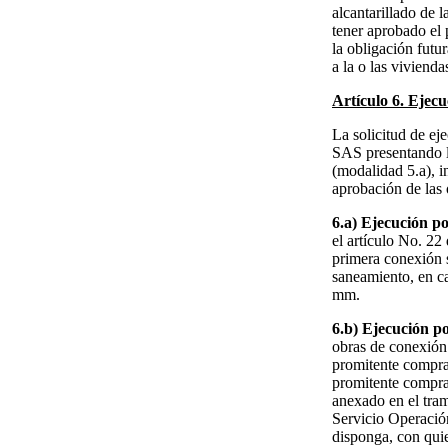
alcantarillado de l
tener aprobado el 
la obligación futur
a la o las vivienda
Artículo 6. Ejecu
La solicitud de ej
SAS presentando la
(modalidad 5.a), 
aprobación de las 
6.a) Ejecución p
el artículo No. 22
primera conexión s
saneamiento, en ca
mm.
6.b) Ejecución p
obras de conexión 
promitente comprad
promitente comprad
anexado en el tram
Servicio Operació
disponga, con quien