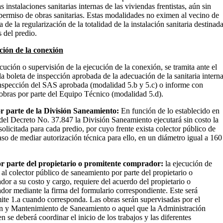
as instalaciones sanitarias internas de las viviendas frentistas, aún sin
permiso de obras sanitarias. Estas modalidades no eximen al vecino de
a de la regularización de la totalidad de la instalación sanitaria destinad
s del predio.
ción de la conexión
ecución o supervisión de la ejecución de la conexión, se tramita ante el
 boleta de inspección aprobada de la adecuación de la sanitaria intern
inspección del SAS aprobada (modalidad 5.b y 5.c) o informe con
obras por parte del Equipo Técnico (modalidad 5.d).
or parte de la División Saneamiento:
En función de lo establecido en
 del Decreto No. 37.847 la División Saneamiento ejecutará sin costo la
olicitada para cada predio, por cuyo frente exista colector público de
so de mediar autorización técnica para ello, en un diámetro igual a 160
or parte del propietario o promitente comprador:
la ejecución de
al colector público de saneamiento por parte del propietario o
or a su costo y cargo, requiere del acuerdo del propietario o
or mediante la firma del formulario correspondiente. Este será
ite 1.a cuando corresponda. Las obras serán supervisadas por el
n y Mantenimiento de Saneamiento o aquel que la Administración
 se deberá coordinar el inicio de los trabajos y las diferentes