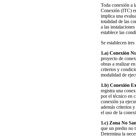
Toda conexión a l
Conexión (ITC) em
implica una evaluac
totalidad de las c
a las instalacione
establece las cond
Se establecen tres
1.a) Conexión N
proyecto de conexi
obras a realizar e
criterios y condici
modalidad de ejec
1.b) Conexión Ex
registra una conex
por el técnico en 
conexión ya ejecu
además criterios y
el uso de la conex
1.c) Zona No Sa
que un predio no t
Determina la neces