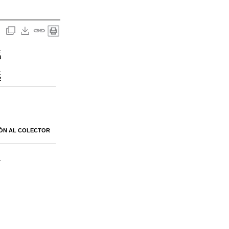
:
8
:
2
IÓN AL COLECTOR
-