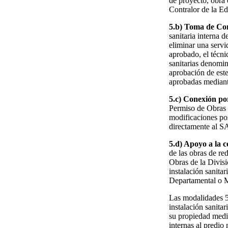
de proyecto, obra 
Contralor de la Ed
5.b) Toma de Co
sanitaria interna 
eliminar una serv
aprobado, el técni
sanitarias denomi
aprobación de este
aprobadas mediant
5.c) Conexión po
Permiso de Obras 
modificaciones pos
directamente al SA
5.d) Apoyo a la c
de las obras de r
Obras de la Divis
instalación sanita
Departamental o Mu
Las modalidades 5.
instalación sanitar
su propiedad media
internas al predio