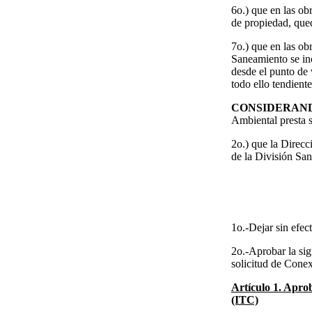
6o.) que en las ob
de propiedad, qued
7o.) que en las ob
Saneamiento se in
desde el punto de v
todo ello tendient
CONSIDERAN
Ambiental presta 
2o.) que la Direc
de la División San
1o.-Dejar sin efe
2o.-Aprobar la sig
solicitud de Conex
Artículo 1. Apro
(ITC)