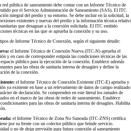
a red pública de saneamiento debe contar con un Informe Técnico de
itido por el Servicio Administración de Saneamiento (SAS). El ITC
ión integral del predio y su entorno. Se debe incluir en la solicitud, la
onexiones existentes y nuevas del predio y la información técnica relativ
s sanitarias que desaguan a la conexión solicitada. El ITC emitido
iciones técnicas en las que se aprueba la conexión y su uso.
 tipos de Informe Técnico de Conexión, según el siguiente detalle:
ueva:
el Informe Técnico de Conexión Nueva (ITC-N)
aprueba el
ón y en caso de corresponder estipula las condiciones técnicas de las
n espacio público para la ejecución de la conexión. Establece además
onantes para las obras de sanitaria interna de desagües y define la
ución de la conexión.
istente:
el Informe Técnico de Conexión Existente (ITC-E) aprueba y
ión ya existente en base a un relevamiento de datos de campo realizado
carácter de declaración. Se comprenden en este literal los ramales de
tados en el marco de las obras de redes de saneamiento.
Establece
 condicionantes para las obras de sanitaria interna de desagües.
Habilita
ión.
neada:
el Informe Técnico de Zona No Saneada (ITC-ZNS) certifica
iene por su frente con un colector público que brinde servicio.
idad o no de dejar previsión para futura conexión al saneamiento