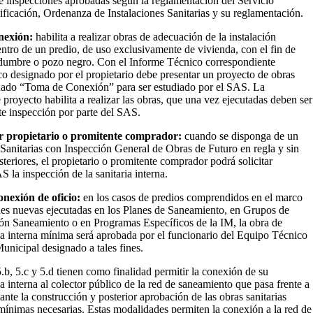
e inspecciones aprobadas según la reglamentación del Servicio
ificación, Ordenanza de Instalaciones Sanitarias y su reglamentación.
nexión:
habilita a realizar obras de adecuación de la instalación
dentro de un predio, de uso exclusivamente de vivienda, con el fin de
idumbre o pozo negro. Con el Informe Técnico correspondiente
co designado por el propietario debe presentar un proyecto de obras
nado “Toma de Conexión” para ser estudiado por el SAS. La
 proyecto habilita a realizar las obras, que una vez ejecutadas deben ser
e inspección por parte del SAS.
r propietario o promitente comprador:
cuando se disponga de un
Sanitarias con Inspección General de Obras de Futuro en regla y sin
teriores, el propietario o promitente comprador podrá solicitar
S la inspección de la sanitaria interna.
onexión de oficio:
en los casos de predios comprendidos en el marco
edes nuevas ejecutadas en los Planes de Saneamiento, en Grupos de
ión Saneamiento o en Programas Específicos de la IM, la obra de
ria interna mínima será aprobada por el funcionario del Equipo Técnico
nicipal designado a tales fines.
b, 5.c y 5.d tienen como finalidad permitir la conexión de su
ia interna al colector público de la red de saneamiento que pasa frente a
nte la construcción y posterior aprobación de las obras sanitarias
 mínimas necesarias. Estas modalidades permiten la conexión a la red de