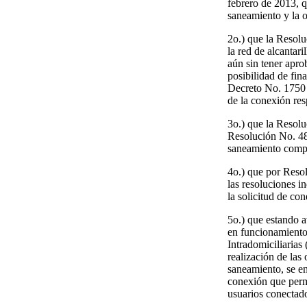
febrero de 2013, q
saneamiento y la o
2o.) que la Resol
la red de alcantari
aún sin tener aprob
posibilidad de fin
Decreto No. 1750 d
de la conexión res
3o.) que la Resol
Resolución No. 48
saneamiento compre
4o.) que por Reso
las resoluciones i
la solicitud de co
5o.) que estando 
en funcionamiento
Intradomiciliarias
realización de las 
saneamiento, se en
conexión que permi
usuarios conectado