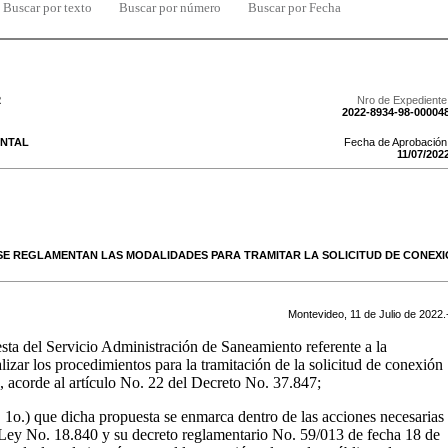
Buscar por texto
Buscar por número
Buscar por Fecha
2
Nro de Expediente
2022-8934-98-00004
NTAL
Fecha de Aprobación
11
/
07
/
202
SE REGLAMENTAN LAS MODALIDADES PARA TRAMITAR LA SOLICITUD DE CONEX
Montevideo,
11
de
Julio
de
2022
.
esta del Servicio Administración de Saneamiento referente a la
lizar los procedimientos para la tramitación de la solicitud de conexión
o, acorde al artículo No. 22 del Decreto No. 37.847;
:
1o.) que dicha propuesta se enmarca dentro de las acciones necesarias
a Ley No. 18.840 y su decreto reglamentario No. 59/013 de fecha 18 de