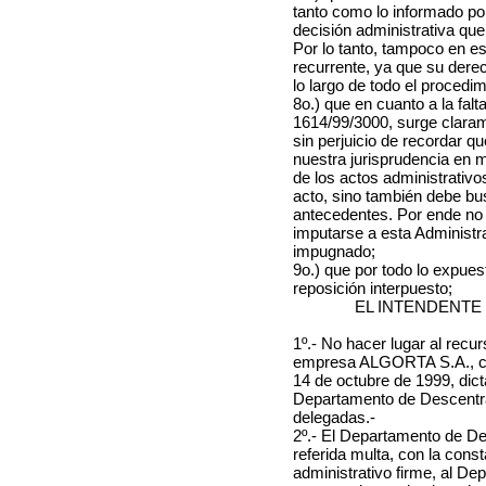
tanto como lo informado por
decisión administrativa que
Por lo tanto, tampoco en es
recurrente, ya que su dere
lo largo de todo el procedim
8o.) que en cuanto a la fal
1614/99/3000, surge clara
sin perjuicio de recordar 
nuestra jurisprudencia en m
de los actos administrativo
acto, sino también debe bu
antecedentes. Por ende no
imputarse a esta Administra
impugnado;
9o.) que por todo lo expue
reposición interpuesto;
EL INTENDENTE
1º.- No hacer lugar al recur
empresa ALGORTA S.A., co
14 de octubre de 1999, dict
Departamento de Descentral
delegadas.-
2º.- El Departamento de Des
referida multa, con la cons
administrativo firme, al D