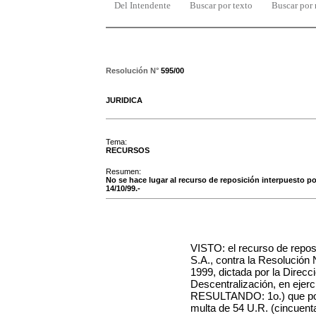
Del Intendente
Buscar por texto
Buscar por
Resolución N°
595/00
JURIDICA
Tema:
RECURSOS
Resumen:
No se hace lugar al recurso de reposición interpuesto p
14/10/99.-
VISTO: el recurso de repos
S.A., contra la Resolución 
1999, dictada por la Direc
Descentralización, en ejerc
RESULTANDO: 1o.) que por 
multa de 54 U.R. (cincuenta