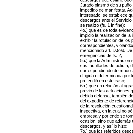
Jurado plasmó de su puño y
impedido de manifestar. Ade
interesado, se establece qu
descargos ante el Servicio
se realizó (fs. 1 in fine);
4o.) que es de toda eviden
impidió la realización de l
exhibir la rotulación de los
correspondientes, violándo
mencionado art. D.899. De t
emergencias de fs. 2;
5o.) que la Administración 
sus facultades de policía, 
correspondiendo de modo al
dirigida o determinada por 
pretendió en este caso;
6o.) que en relación al agra
previo de las actuaciones q
debida defensa, también d
del expediente de referenci
de la resolución cuestionad
inspectiva, en la cual no s
empresa y por ende se tomó
ocasión, sino que además t
descargos, y así lo hizo;
7o.) que los referidos desc