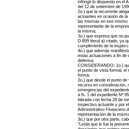
infringir lo dispuesto en el
del 12 de setiembre de 199
2o.) que la recurrente aleg
actuantes en ocasión de la 
las mismas en ese mismo 
representante de la empre
la misma;
3o.) que expresa que no pue
D.899 literal a) citado, ya
cumplimiento de la inspecc
4o.) que además manifiesta
estas actuaciones a fin de 
defensa;
CONSIDERANDO
:
1o.)
qu
el punto de vista formal, e
forma;
2o.) que desde el punto de 
recurso en consideración, 
emergencias del expediente
a fs. 1 del expediente Nº 
labrada con fecha 28 de se
inspectivo actuante y por 
Administrativo Financiero 
representación de la mism
3o.) que por otra parte, c
"Leída que le fue la presente
descargos que estime oportu