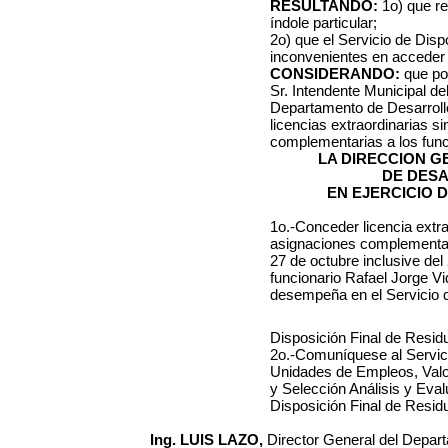
RESULTANDO:
1o) que re
índole particular;
2o) que el Servicio de Disp
inconvenientes en acceder a
CONSIDERANDO:
que po
Sr. Intendente Municipal de
Departamento de Desarrollo
licencias extraordinarias s
complementarias a los func
LA DIRECCION 
DE DES
EN EJERCICIO 
1o.-Conceder licencia extra
asignaciones complementari
27 de octubre inclusive del 
funcionario Rafael Jorge Vi
desempeña en el Servicio 
Disposición Final de Resid
2o.-Comuníquese al Servici
Unidades de Empleos, Valor
y Selección Análisis y Eval
Disposición Final de Residu
Ing. LUIS LAZO,
Director General del Depar