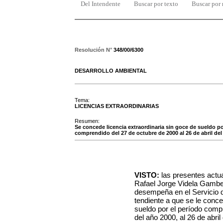
Del Intendente
Buscar por texto
Buscar por
Resolución N°
348/00/6300
DESARROLLO AMBIENTAL
Tema:
LICENCIAS EXTRAORDINARIAS
Resumen:
Se concede licencia extraordinaria sin goce de sueldo p
comprendido del 27 de octubre de 2000 al 26 de abril del
VISTO:
las presentes actu
Rafael Jorge Videla Gambet
desempeña en el Servicio d
tendiente a que se le conce
sueldo por el período compr
del año 2000, al 26 de abril