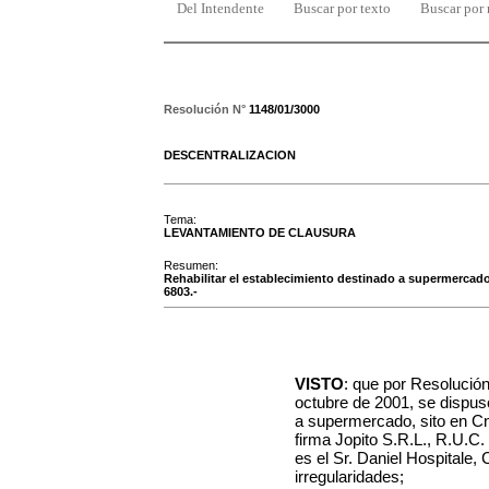
Del Intendente
Buscar por texto
Buscar por
Resolución N°
1148/01/3000
DESCENTRALIZACION
Tema:
LEVANTAMIENTO DE CLAUSURA
Resumen:
Rehabilitar el establecimiento destinado a supermercado
6803.-
VISTO
: que por Resolució
octubre de 2001, se dispus
a supermercado, sito en C
firma Jopito S.R.L., R.U.C
es el Sr. Daniel Hospitale,
irregularidades;