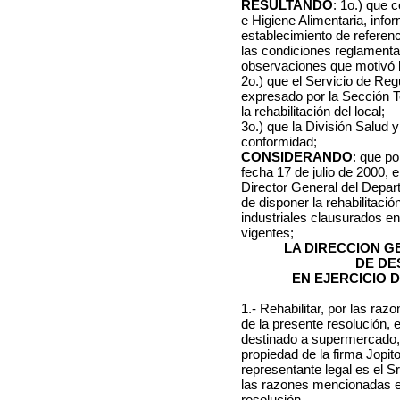
RESULTANDO
: 1o.) que 
e Higiene Alimentaria, info
establecimiento de referenc
las condiciones reglamenta
observaciones que motivó l
2o.) que el Servicio de Reg
expresado por la Sección Te
la rehabilitación del local;
3o.) que la División Salud
conformidad;
CONSIDERANDO
: que po
fecha 17 de julio de 2000, e
Director General del Depar
de disponer la rehabilitaci
industriales clausurados e
vigentes;
LA DIRECCION 
DE DE
EN EJERCICIO 
1.- Rehabilitar, por las ra
de la presente resolución, 
destinado a supermercado,
propiedad de la firma Jopi
representante legal es el Sr
las razones mencionadas en
resolución.-