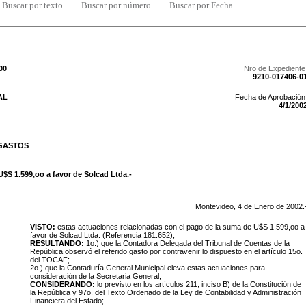
Buscar por texto
Buscar por número
Buscar por Fecha
00
Nro de Expediente
9210-017406-0
AL
Fecha de Aprobación
4
/
1
/
200
 GASTOS
 U$S 1.599,oo a favor de Solcad Ltda.-
Montevideo,
4
de
Enero
de
2002
.
VISTO:
estas actuaciones relacionadas con el pago de la suma de U$S 1.599,oo a
favor de Solcad Ltda. (Referencia 181.652);
RESULTANDO:
1o.) que la Contadora Delegada del Tribunal de Cuentas de la
República observó el referido gasto por contravenir lo dispuesto en el artículo 15o.
del TOCAF;
2o.) que la Contaduría General Municipal eleva estas actuaciones para
consideración de la Secretaria General;
CONSIDERANDO:
lo previsto en los artículos 211, inciso B) de la Constitución de
la República y 97o. del Texto Ordenado de la Ley de Contabilidad y Administración
Financiera del Estado;