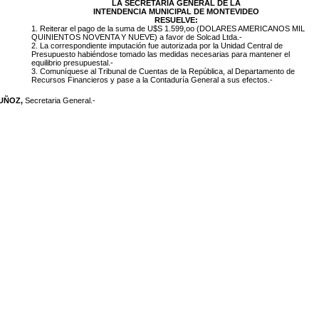
LA SECRETARIA GENERAL DE LA
INTENDENCIA MUNICIPAL DE MONTEVIDEO
RESUELVE:
1. Reiterar el pago de la suma de U$S 1.599,oo (DOLARES AMERICANOS MIL
QUINIENTOS NOVENTA Y NUEVE) a favor de Solcad Ltda.-
2. La correspondiente imputación fue autorizada por la Unidad Central de
Presupuesto habiéndose tomado las medidas necesarias para mantener el
equilibrio presupuestal.-
3. Comuníquese al Tribunal de Cuentas de la República, al Departamento de
Recursos Financieros y pase a la Contaduría General a sus efectos.-
MUÑOZ,
Secretaria General.-