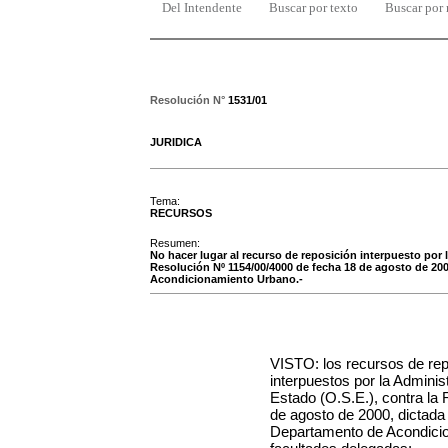
Del Intendente
Buscar por texto
Buscar por
Resolución N°
1531/01
JURIDICA
Tema:
RECURSOS
Resumen:
No hacer lugar al recurso de reposición interpuesto por l
Resolución Nº 1154/00/4000 de fecha 18 de agosto de 200
Acondicionamiento Urbano.-
VISTO: los recursos de rep
interpuestos por la Adminis
Estado (O.S.E.), contra la
de agosto de 2000, dictada 
Departamento de Acondicio