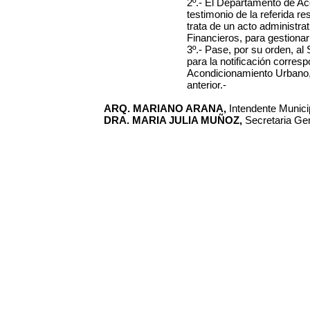
2º.- El Departamento de Ac
testimonio de la referida r
trata de un acto administr
Financieros, para gestionar
3º.- Pase, por su orden, al
para la notificación corres
Acondicionamiento Urbano, 
anterior.-
ARQ. MARIANO ARANA,
Intendente Municip
DRA. MARIA JULIA MUÑOZ,
Secretaria Gen