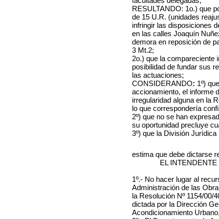
facultades delegadas;
RESULTANDO: 1o.) que por 
de 15 U.R. (unidades reajus
infringir las disposiciones 
en las calles Joaquín Nuñez
demora en reposición de pa
3 Mt.2;
2o.) que la compareciente 
posibilidad de fundar sus re
las actuaciones;
CONSIDERANDO
:
1º) que
accionamiento, el informe 
irregularidad alguna en la 
lo que correspondería confi
2º) que no se han expresad
su oportunidad precluye cu
3º) que la División Jurídica
estima que debe dictarse r
EL INTENDENTE
1º.- No hacer lugar al recur
Administración de las Obras
la Resolución Nº
1154/00/4
dictada por la Dirección G
Acondicionamiento Urbano, 