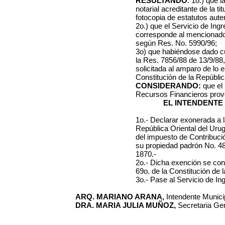
RESULTANDO
: 1o.) que l
notarial acreditante de la ti
fotocopia de estatutos aute
2o.) que el Servicio de Ing
corresponde al mencionado
según Res. No. 5990/96;
3o) que habiéndose dado cu
la Res. 7856/88 de 13/9/88
solicitada al amparo de lo e
Constitución de la República
CONSIDERANDO:
que el
Recursos Financieros prov
EL INTENDENTE
1o.- Declarar exonerada a 
República Oriental del Uru
del impuesto de Contribució
su propiedad padrón No. 48
1870.-
2o.- Dicha exención se conc
69o. de la Constitución de l
3o.- Pase al Servicio de Ing
ARQ. MARIANO ARANA,
Intendente Municip
DRA. MARIA JULIA MUÑOZ,
Secretaria Gen