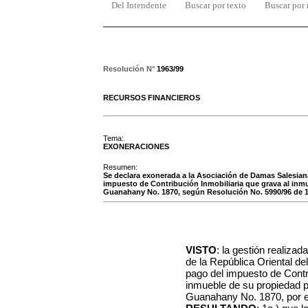
Del Intendente
Buscar por texto
Buscar por
Resolución N°
1963/99
RECURSOS FINANCIEROS
Tema:
EXONERACIONES
Resumen:
Se declara exonerada a la Asociación de Damas Salesiana
impuesto de Contribución Inmobiliaria que grava al inmu
Guanahany No. 1870, según Resolución No. 5990/96 de 17
VISTO
: la gestión realiza
de la República Oriental de
pago del impuesto de Contri
inmueble de su propiedad p
Guanahany No. 1870, por el