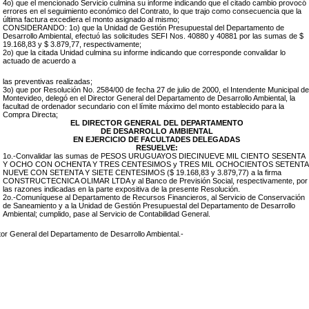
4o) que el mencionado Servicio culmina su informe indicando que el citado cambio provocó
errores en el seguimiento económico del Contrato, lo que trajo como consecuencia que la
última factura excediera el monto asignado al mismo;
CONSIDERANDO: 1o) que la Unidad de Gestión Presupuestal del Departamento de
Desarrollo Ambiental, efectuó las solicitudes SEFI Nos. 40880 y 40881 por las sumas de $
19.168,83 y $ 3.879,77, respectivamente;
2o) que la citada Unidad culmina su informe indicando que corresponde convalidar lo
actuado de acuerdo a
las preventivas realizadas;
3o) que por Resolución No. 2584/00 de fecha 27 de julio de 2000, el Intendente Municipal de
Montevideo, delegó en el Director General del Departamento de Desarrollo Ambiental, la
facultad de ordenador secundario con el límite máximo del monto establecido para la
Compra Directa;
EL DIRECTOR GENERAL DEL DEPARTAMENTO
DE DESARROLLO AMBIENTAL
EN EJERCICIO DE FACULTADES DELEGADAS
RESUELVE:
1o.-Convalidar las sumas de PESOS URUGUAYOS DIECINUEVE MIL CIENTO SESENTA
Y OCHO CON OCHENTA Y TRES CENTESIMOS y TRES MIL OCHOCIENTOS SETENTA
NUEVE CON SETENTA Y SIETE CENTESIMOS ($ 19.168,83 y 3.879,77) a la firma
CONSTRUCTECNICA OLIMAR LTDA y al Banco de Previsión Social, respectivamente, por
las razones indicadas en la parte expositiva de la presente Resolución.
2o.-Comuníquese al Departamento de Recursos Financieros, al Servicio de Conservación
de Saneamiento y a la Unidad de Gestión Presupuestal del Departamento de Desarrollo
Ambiental; cumplido, pase al Servicio de Contabilidad General.
tor General del Departamento de Desarrollo Ambiental.-