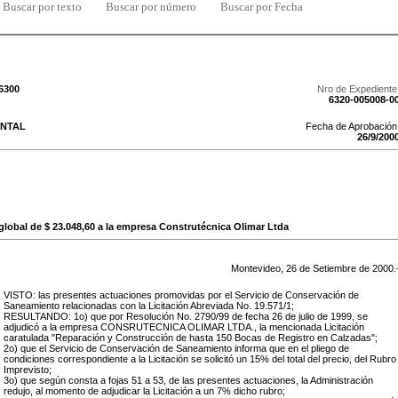
Buscar por texto
Buscar por número
Buscar por Fecha
/6300
Nro de Expediente
6320-005008-0
NTAL
Fecha de Aprobación
26
/
9
/
200
global de $ 23.048,60 a la empresa Construtécnica Olimar Ltda
Montevideo,
26
de
Setiembre
de
2000
.
VISTO: las presentes actuaciones promovidas por el Servicio de Conservación de
Saneamiento relacionadas con la Licitación Abreviada No. 19.571/1;
RESULTANDO: 1o) que por Resolución No. 2790/99 de fecha 26 de julio de 1999, se
adjudicó a la empresa CONSRUTECNICA OLIMAR LTDA., la mencionada Licitación
caratulada "Reparación y Construcción de hasta 150 Bocas de Registro en Calzadas";
2o) que el Servicio de Conservación de Saneamiento informa que en el pliego de
condiciones correspondiente a la Licitación se solicitó un 15% del total del precio, del Rubro
Imprevisto;
3o) que según consta a fojas 51 a 53, de las presentes actuaciones, la Administración
redujo, al momento de adjudicar la Licitación a un 7% dicho rubro;