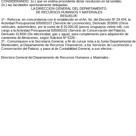
CONSIDERANDO: 1o.) que se estima procedente dictar resolución en tal sentido;
2o.) las facultades oportunamente delegadas;
LA DIRECCION GENERAL DEL DEPARTAMENTO
DE RECURSOS HUMANOS Y MATERIALES
RESUELVE:
1º.- Reforzar, en concordancia con lo establecido en el Art. 6o. del Decreto Nº 29.434,
la
Actividad Presupuestal 505000107 (Servicio de Locomoción), Derivado 353000 (Otros
vehículos, automóviles), por la suma de $ 20.000,00 (pesos uruguayos veinte mil), con
cargo a la Actividad Presupuestal 505000102 (Servicio de Conservación del Palacio),
Derivado 313000 (De electricidad, gas y agua), para complemento para adquisición de
camioneta de Almacenes
, según Solicitud Nº 5226.-
2º.- Comuníquese a la Secretaría General, a fin de cursar nota a la Junta Departamental de
Montevideo; al Departamento de Recursos Financieros; a los Servicios de Locomoción y
Conservación del Palacio; y pase al de Contabilidad General, a sus efectos.-
,
Directora General del Departamento de Recursos Humanos y Materiales.-