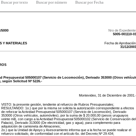
Buscar por texto
Buscar por número
Buscar por Fecha
1/5000
Nro de Expediente
5005-001110-0
 Y MATERIALES
Fecha de Aprobación
31
/
12
/
200
ROS
dad Presupuestal 505000107 (Servicio de Locomoción), Derivado 353000 (Otros vehícul
, según Solicitud Nº 5226.-
Montevideo,
31
de
Diciembre
de
2001
.
VISTO: la presente gestión, tendiente al refuerzo de Rubros Presupuestales;
RESULTANDO: 1o.) que por la misma se solicita la autorización correspondiente a efectos
de reforzar la Actividad Presupuestal 505000107 (Servicio de Locomoción), Derivado
353000 (Otros vehículos, automóviles), por la suma de $ 20.000,00 (pesos uruguayos
veinte mil), con cargo a la Actividad Presupuestal 505000102 (Servicio de Conservación del
Palacio), Derivado 313000 (De electricidad, gas y agua), para complemento para
adquisición de camioneta de Almacenes;
2o.) que la Unidad de Apoyo y Asesoramiento informa que a la fecha se puede realizar el
refuerzo solicitado, de conformidad con el artículo 6o. del Decreto Nº 29.434;