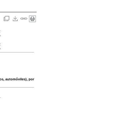
:
1
:
1
os, automóviles), por
-