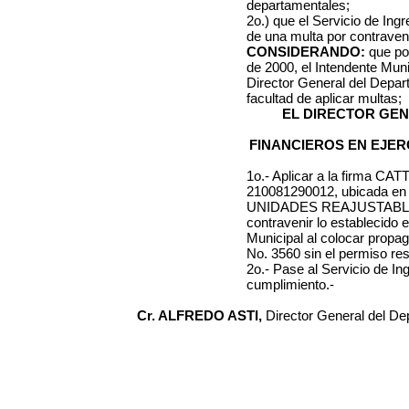
departamentales;
2o.) que el Servicio de Ing
de una multa por contraveni
CONSIDERANDO:
que po
de 2000
, el Intendente Mun
Director General del Depa
facultad de aplicar multas;
EL DIRECTOR GE
FINANCIEROS EN EJER
1o.- Aplicar a la firma
CATT
210081290012
, ubicada e
UNIDADES REAJUSTAB
contravenir lo establecido e
Municipal al colocar prop
No. 3560
sin el permiso res
2o.- Pase al Servicio de I
cumplimiento.-
Cr. ALFREDO ASTI,
Director General del D