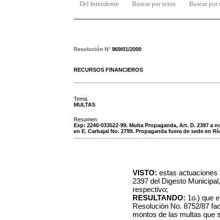
Del Intendente
Buscar por texto
Buscar por
Resolución N°
969/01/2000
RECURSOS FINANCIEROS
Tema:
MULTAS
Resumen:
Exp: 2240-033522-99. Multa Propaganda, Art. D. 2397 a 
en E. Carbajal No. 2799. Propaganda fuera de sede en Rí
VISTO:
estas actuaciones r
2397 del Digesto Municipal
respectivo;
RESULTANDO:
1o.) que e
Resolución No. 8752/87 fac
montos de las multas que s