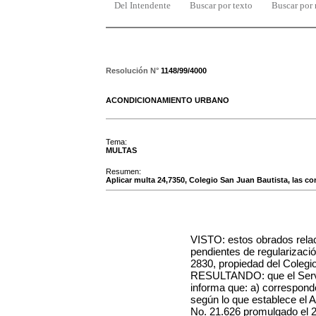
Del Intendente
Buscar por texto
Buscar por
Resolución N°
1148/99/4000
ACONDICIONAMIENTO URBANO
Tema:
MULTAS
Resumen:
Aplicar multa 24,7350, Colegio San Juan Bautista, las con
VISTO: estos obrados rel
pendientes de regularizaci
2830
, propiedad
del
Colegi
RESULTANDO: que el Servic
informa que: a) correspond
según lo que establece el Art
No. 21.626 promulgado el 23