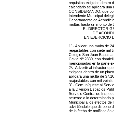
requisitos exigidos dentro 
calendario se aplicará una
CONSIDERANDO: que por Res
Intendente Municipal delegó
Departamento de Acondicion
multas hasta un monto de 
EL DIRECTOR G
DE ACOND
EN EJERCICIO 
1º.- Aplicar una multa de
24
reajustables con siete mil 
Colegio San Juan Bautista
Cavia Nº 2830
, con domici
mencionadas en la parte exp
2º.- Advertir al infractor q
exigidos dentro de un plaz
aplicará una multa de
37,1
reajustables con mil veinti
3º.- Comuníquese al Servi
a la División Espacios Públi
Servicio Central de Inspec
acuerdo a lo determinado po
Municipal a los efectos de no
advirtiéndole que dispone d
de la fecha de notificación