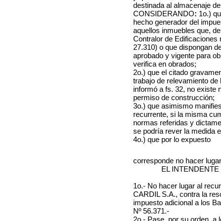
destinada al almacenaje de
CONSIDERANDO
:
1o.)
qu
hecho generador del impues
aquellos inmuebles que, de
Contralor de Edificaciones
27.310) o que dispongan de
aprobado y vigente para o
verifica en obrados;
2o.) que el citado gravame
trabajo de relevamiento de
informó a fs. 32, no existe 
permiso de construcción;
3o.) que asimismo manifies
recurrente, si la misma cum
normas referidas y dictame
se podría rever la medida en
4o.) que por lo expuesto
corresponde no hacer lugar 
EL INTENDENTE
1o.- No hacer lugar al recur
CARDIL S.A., contra la res
impuesto adicional a los B
Nº 56.371
.-
2o.- Pase, por su orden, a 