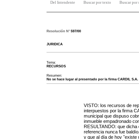
Del Intendente
Buscar por texto
Buscar por
Resolución N°
597/00
JURIDICA
Tema:
RECURSOS
Resumen:
No se hace lugar al presentado por la firma CARDIL S.A.
VISTO: los recursos de rep
interpuestos por la firma C
municipal que dispuso cobra
inmueble empadronado con 
RESULTANDO: que dicha em
referencia nunca fue baldí
y que al día de hoy "existe