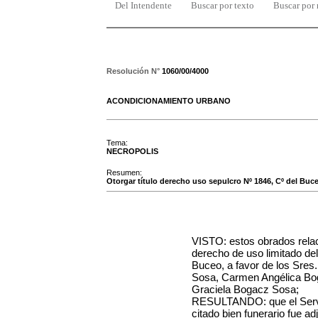
Del Intendente
Buscar por texto
Buscar por
Resolución N°
1060/00/4000
ACONDICIONAMIENTO URBANO
Tema:
NECROPOLIS
Resumen:
Otorgar título derecho uso sepulcro Nº 1846, Cº del Buc
VISTO: estos obrados relaci
derecho de uso limitado de
Buceo, a favor de los Sre
Sosa, Carmen Angélica
Bo
Graciela Bogacz Sosa
;
RESULTANDO: que el Servic
citado bien funerario fue a