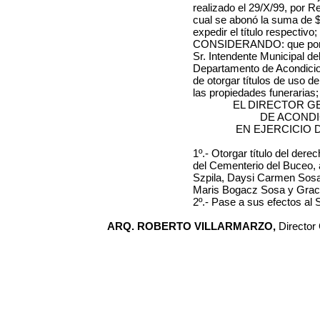
realizado el 29/X/99, por R
cual se abonó la suma de $
expedir el título respectivo;
CONSIDERANDO: que por Re
Sr. Intendente Municipal de
Departamento de Acondicion
de otorgar títulos de uso de
las propiedades funerarias;
EL DIRECTOR G
DE ACOND
EN EJERCICIO 
1º.- Otorgar título del dere
del Cementerio del Buceo, 
Szpila, Daysi Carmen Sos
Maris
Bogacz Sosa
y Grac
2º.- Pase a sus efectos al 
ARQ. ROBERTO VILLARMARZO,
Director 