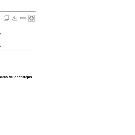
:
0
:
0
marco de los festejos
-