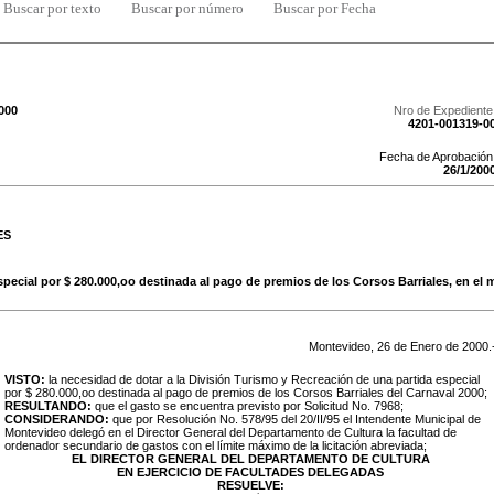
Buscar por texto
Buscar por número
Buscar por Fecha
000
Nro de Expediente
4201-001319-0
Fecha de Aprobación
26
/
1
/
200
ES
special por $ 280.000,oo destinada al pago de premios de los Corsos Barriales, en el 
Montevideo,
26
de
Enero
de
2000
.
VISTO:
la necesidad de dotar a la División Turismo y Recreación de una partida especial
por $ 280.000,oo destinada al pago de premios de los Corsos Barriales del Carnaval 2000;
RESULTANDO:
que el gasto se encuentra previsto por Solicitud No. 7968;
CONSIDERANDO:
que por Resolución No. 578/95 del 20/II/95 el Intendente Municipal de
Montevideo delegó en el Director General del Departamento de Cultura la facultad de
ordenador secundario de gastos con el límite máximo de la licitación abreviada;
EL DIRECTOR GENERAL DEL DEPARTAMENTO DE CULTURA
EN EJERCICIO DE FACULTADES DELEGADAS
RESUELVE: