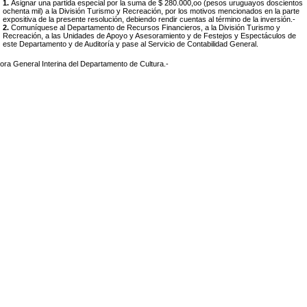
1.
Asignar una partida especial por la suma de $ 280.000,oo (pesos uruguayos doscientos
ochenta mil) a la División Turismo y Recreación, por los motivos mencionados en la parte
expositiva de la presente resolución, debiendo rendir cuentas al término de la inversión.-
2.
Comuníquese al Departamento de Recursos Financieros, a la División Turismo y
Recreación, a las Unidades de Apoyo y Asesoramiento y de Festejos y Espectáculos de
este Departamento y de Auditoría y pase al Servicio de Contabilidad General.
tora General Interina del Departamento de Cultura.-