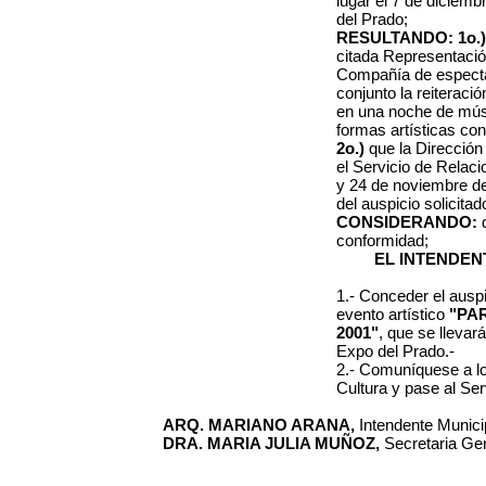
lugar el 7 de diciemb
del Prado
;
RESULTANDO: 1o.
citada Representació
Compañía de espectá
conjunto la reiteraci
en una noche de músi
formas artísticas c
2o.)
que la Dirección
el Servicio de Relac
y 24 de noviembre d
del auspicio solicitad
CONSIDERANDO:
conformidad
;
EL INTENDEN
1.- Conceder el auspi
evento artístico
"PA
2001"
, que se llevar
Expo del Prado.-
2.- Comuníquese a lo
Cultura y pase al Ser
ARQ. MARIANO ARANA,
Intendente Municip
DRA. MARIA JULIA MUÑOZ,
Secretaria Gen