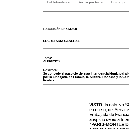
Del Intendente
Buscar por texto
Buscar por
Resolución N°
4432/00
SECRETARIA GENERAL
Tema:
AUSPICIOS
Resumen:
Se concede el auspicio de esta Intendencia Municipal al
por la Embajada de Francia, la Alianza Francesa y la Com
Prado.-
VISTO:
la nota No.S
en curso, del Service 
Embajada de Francia e
auspicio de esta Inte
"PARIS-MONTEVID