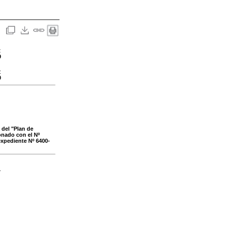
:
9
:
0
 del "Plan de
ronado con el Nº
 expediente Nº 6400-
-