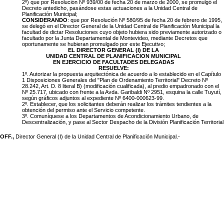
2º) que por Resolución Nº 939/00 de fecha 20 de marzo de 2000, se promulgó el
Decreto antedicho, pasándose estas actuaciones a la Unidad Central de
Planificación Municipal;
CONSIDERANDO
: que por Resolución Nº 580/95 de fecha 20 de febrero de 1995,
se delegó en el Director General de la Unidad Central de Planificación Municipal la
facultad de dictar Resoluciones cuyo objeto hubiera sido previamente autorizado o
facultado por la Junta Departamental de Montevideo, mediante Decretos que
oportunamente se hubieran promulgado por este Ejecutivo;
EL DIRECTOR GENERAL (I) DE LA
UNIDAD CENTRAL DE PLANIFICACION MUNICIPAL
EN EJERCICIO DE FACULTADES DELEGADAS
RESUELVE:
1º. Autorizar la propuesta arquitectónica de acuerdo a lo establecido en el Capítulo
1 Disposiciones Generales del "Plan de Ordenamiento Territorial" Decreto Nº
28.242, Art. D. 8 literal B) (modificación cualificada), al predio empadronado con el
Nº 25.717, ubicado con frente a la Avda. Garibaldi Nº 2951, esquina la calle Tuyutí,
según gráficos adjuntos al expediente Nº 6400-000623-99.
2º.
Establecer, que los solicitantes deberán realizar los trámites tendientes a la
obtención del permiso ante el Servicio competente.
3º. Comuníquese a los Departamentos de Acondicionamiento Urbano, de
Descentralización, y pase al Sector Despacho de la División
Planificación Territorial
OFF.,
Director General (I) de la Unidad Central de Planificación Municipal.-