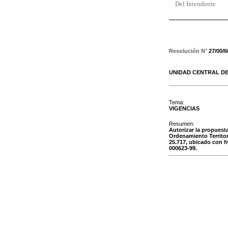
Del Intendente
Resolución N°
27/00/6
UNIDAD CENTRAL DE
Tema:
VIGENCIAS
Resumen:
Autorizar la propuest
Ordenamiento Territori
25.717, ubicado con fr
000623-99.