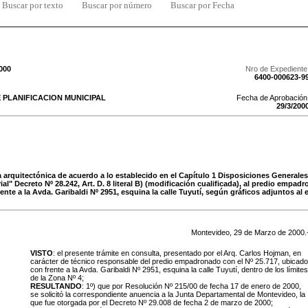
Buscar por texto
Buscar por número
Buscar por Fecha
000
Nro de Expediente
6400-000623-9
 PLANIFICACION MUNICIPAL
Fecha de Aprobación
29
/
3
/
200
a arquitectónica de acuerdo a lo establecido en el Capítulo 1 Disposiciones Generales
al" Decreto Nº 28.242, Art. D. 8 literal B) (modificación cualificada), al predio empad
ente a la Avda. Garibaldi Nº 2951, esquina la calle Tuyutí, según gráficos adjuntos al
Montevideo,
29
de
Marzo
de
2000
.
VISTO
: el presente trámite en consulta, presentado por el Arq. Carlos Hojman, en
carácter de técnico responsable del predio empadronado con el Nº 25.717, ubicado
con frente a la Avda. Garibaldi Nº 2951, esquina la calle Tuyutí, dentro de los límites
de la Zona Nº 4;
RESULTANDO
: 1º) que por Resolución Nº 215/00 de fecha 17 de enero de 2000,
se solicitó la correspondiente anuencia a la Junta Departamental de Montevideo, la
que fue otorgada por el Decreto Nº 29.008 de fecha 2 de marzo de 2000;