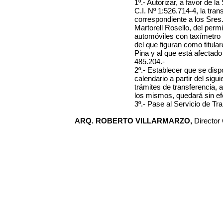
1º.- Autorizar, a favor
de la
C.I. Nº 1:526.714-4
, la tra
correspondiente a
los Sres
Martorell Rosello,
del permi
automóviles con taxímetro i
del que
figuran como titula
Pina
y al que está afectado
485.204
.-
2º.-
Establecer que se disp
calendario a partir del sigui
trámites de transferencia, a
los mismos, quedará sin efe
3º.- Pase al Servicio de Tr
ARQ. ROBERTO VILLARMARZO,
Director