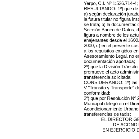
Yerpo, C.I. Nº 1:526.714-4
;
RESULTANDO: 1º) que de l
a) según declaración jurada
la futura titular no figura 
se trata; b) la documentaci
Sección Banco de Datos, d
figura a nombre de los actua
enajenantes desde el
16/XI
2000
; c) en el presente c
a los requisitos exigidos en
Asesoramiento Legal, no en
documentación aportada;
2º) que la División Tránsit
promueve el acto administra
transferencia solicitada;
CONSIDERANDO: 1º) las dis
V "Tránsito y Transporte" d
conformidad;
2º) que por Resolución Nº 2
Municipal delegó en el Dir
Acondicionamiento Urbano la
transferencias de taxis;
EL DIRECTOR G
DE ACOND
EN EJERCICIO 