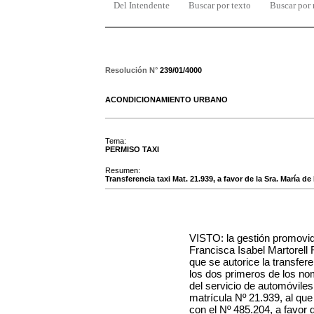
Del Intendente
Buscar por texto
Buscar por
Resolución N°
239/01/4000
ACONDICIONAMIENTO URBANO
Tema:
PERMISO TAXI
Resumen:
Transferencia taxi Mat. 21.939, a favor de la Sra. María d
VISTO: la gestión promovi
Francisca Isabel Martorell
que se autorice la transfer
los dos primeros de los no
del servicio de automóviles
matrícula Nº
21.939
, al qu
con el Nº
485.204
, a favor