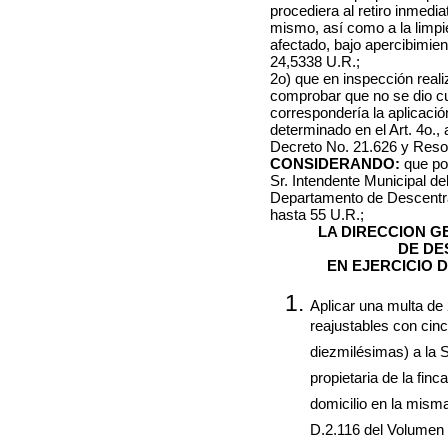
procediera al retiro inmedia
mismo, así como a la limpi
afectado, bajo apercibimien
24,5338 U.R.;
2o) que en inspección real
comprobar que no se dio cu
correspondería la aplicació
determinado en el Art. 4o., 
Decreto No. 21.626 y Resol
CONSIDERANDO:
que po
Sr. Intendente Municipal de
Departamento de Descentral
hasta 55 U.R.;
LA DIRECCION 
DE DE
EN EJERCICIO 
Aplicar una multa de
reajustables con cinc
diezmilésimas) a la S
propietaria de la finc
domicilio en la misma,
D.2.116 del Volumen V