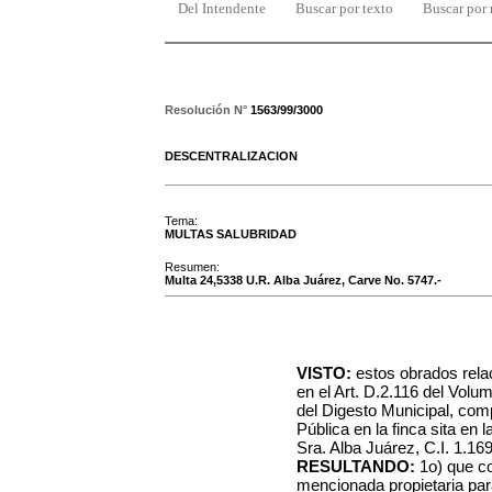
Del Intendente
Buscar por texto
Buscar por
Resolución N°
1563/99/3000
DESCENTRALIZACION
Tema:
MULTAS SALUBRIDAD
Resumen:
Multa 24,5338 U.R. Alba Juárez, Carve No. 5747.-
VISTO:
estos obrados relac
en el Art. D.2.116 del Volu
del Digesto Municipal, com
Pública en la finca sita en 
Sra. Alba Juárez, C.I. 1.16
RESULTANDO:
1o) que co
mencionada propietaria par