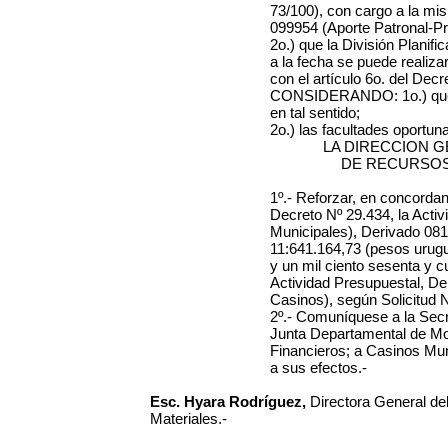
73/100), con cargo a la mi
099954 (Aporte Patronal-P
2o.) que la División Planif
a la fecha se puede realiza
con el artículo 6o. del Decr
CONSIDERANDO: 1o.) que s
en tal sentido;
2o.) las facultades oportu
LA DIRECCION 
DE RECURSOS
1º.- Reforzar, en concordanc
Decreto Nº 29.434, la Acti
Municipales), Derivado
081
11:641.164,73 (pesos urug
y un mil ciento sesenta y 
Actividad Presupuestal, De
Casinos)
,
según Solicitud 
2º.- Comuníquese a la Secre
Junta Departamental de Mo
Financieros; a Casinos Mun
a sus efectos.-
Esc. Hyara Rodríguez,
Directora General d
Materiales.-