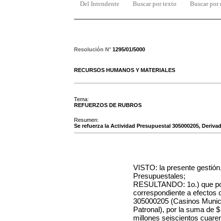
Del Intendente
Buscar por texto
Buscar por
Resolución N°
1295/01/5000
RECURSOS HUMANOS Y MATERIALES
Tema:
REFUERZOS DE RUBROS
Resumen:
Se refuerza la Actividad Presupuestal 305000205, Derivad
VISTO: la presente gestión,
Presupuestales;
RESULTANDO: 1o.) que por 
correspondiente a efectos d
305000205 (Casinos Munic
Patronal)
, por la suma de 
millones seiscientos cuaren