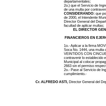
departamentales;
2o.) que el Servicio de Ing
de una multa por contraveni
CONSIDERANDO:
que po
de 2000
, el Intendente Mun
Director General del Depa
facultad de aplicar multas;
EL DIRECTOR GE
FINANCIEROS EN EJER
1o.- Aplicar a la firma
MOVI
Soca No. 1444
, una mul
VEINTIDOS CON CINCUE
contravenir lo establecido e
Municipal al colocar prop
2663
sin el permiso respect
2o.- Pase al Servicio de I
cumplimiento.-
Cr. ALFREDO ASTI,
Director General del D