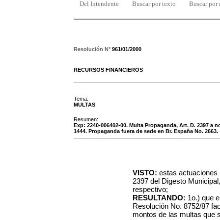
Del Intendente
Buscar por texto
Buscar por
Resolución N°
961/01/2000
RECURSOS FINANCIEROS
Tema:
MULTAS
Resumen:
Exp: 2240-006402-00. Multa Propaganda, Art. D. 2397 a
1444. Propaganda fuera de sede en Br. España No. 2663.
VISTO:
estas actuaciones r
2397 del Digesto Municipal
respectivo;
RESULTANDO:
1o.) que e
Resolución No. 8752/87 fac
montos de las multas que s