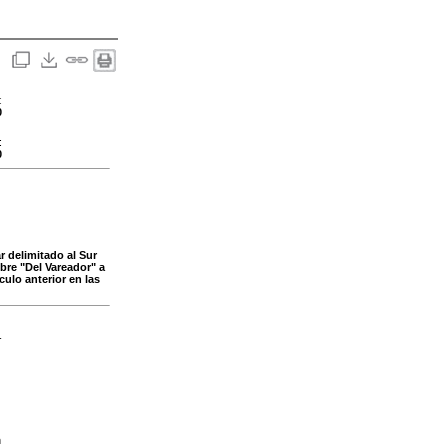
:
0
:
0
 delimitado al Sur
mbre "Del Vareador" a
culo anterior en las
-
n