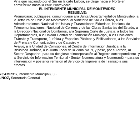
Viña que naciendo por el Sur en la calle Lisboa, se dirige hacia el Norte en
semicírculo hasta la calle Pontevedra;
EL INTENDENTE MUNICIPAL DE MONTEVIDEO
RESUELVE:
Promúlgase; publíquese; comuníquese a la Junta Departamental de Montevideo, a
la Jefatura de Policía de Montevideo, al Ministerio de Salud Pública, a las
Administraciones Nacional de Usinas y Trasmisiones Eléctricas, Nacional de
Telecomunicaciones, Nacional de Correos y de las Obras Sanitarias del Estado, a
la Dirección Nacional de Bomberos, a la Suprema Corte de Justicia, a todos los
Departamentos, a la Unidad Central de Planificación Municipal, a las Divisiones
Tránsito y Transporte, Jurídica y Espacios Públicos y Edificaciones, a los Servicio
de Prensa y Comunicación y de Catastro y
Avalúo, a la Unidad de Comisiones, al Centro de Información Jurídica, a la
Biblioteca Jurídica, a la Junta Local de la Zona No. 9, y pase, por su orden, al
Sector Despacho -para su desglose e incorporación al Registro correspondiente- y
al Servicio de Información Territorial - Sector Nomenclatura y Numeración- para su
intervención y posterior remisión al Servicio de Ingeniería de Tránsito a sus
efectos.-
S CAMPOS,
Intendente Municipal (I.).-
MUÑOZ,
Secretaria General.-