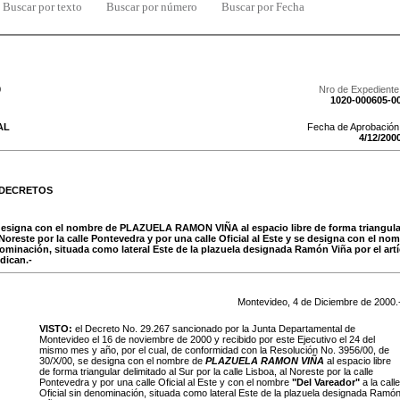
Buscar por texto
Buscar por número
Buscar por Fecha
0
Nro de Expediente
1020-000605-0
AL
Fecha de Aprobación
4
/
12
/
200
 DECRETOS
designa con el nombre de PLAZUELA RAMON VIÑA al espacio libre de forma triangular
l Noreste por la calle Pontevedra y por una calle Oficial al Este y se designa con el no
enominación, situada como lateral Este de la plazuela designada Ramón Viña por el artí
dican.-
Montevideo,
4
de
Diciembre
de
2000
.
VISTO:
el Decreto No. 29.267 sancionado por la Junta Departamental de
Montevideo el 16 de noviembre de 2000 y recibido por este Ejecutivo el 24 del
mismo mes y año, por el cual, de conformidad con la Resolución No. 3956/00, de
30/X/00, se designa con el nombre de
PLAZUELA RAMON VIÑA
al espacio libre
de forma triangular delimitado al Sur por la calle Lisboa, al Noreste por la calle
Pontevedra y por una calle Oficial al Este y con el nombre
"Del
Vareador"
a la calle
Oficial sin denominación, situada como lateral Este de la plazuela designada Ramó