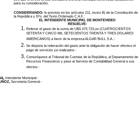
para su consideración;
CONSIDERANDO:
lo previsto en los artículos 211, inciso B) de la Constitución de
la República y 97o. del Texto Ordenado C.A.F.;
EL INTENDENTE MUNICIPAL DE MONTEVIDEO
RESUELVE:
Reiterar el gasto de la suma de U$S 475.733,oo (CUATROCIENTOS
SETENTA Y CINCO MIL SETECIENTOS TREINTA Y TRES DOLARES
AMERICANOS) a favor de la empresa ALGAR BULL S.A..-
Se dispone la reiteración del gasto ante la obligación de hacer efectivo el
pago de servicios ya realizados.-
Comuníquese al Tribunal de Cuentas de la República, al Departamento de
Recursos Financieros y pase al Servicio de Contabilidad General a sus
efectos.-
NA,
Intendente Municipal.-
MUÑOZ,
Secretaria General.-