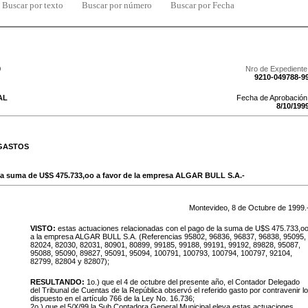
Buscar por texto
Buscar por número
Buscar por Fecha
9
Nro de Expediente
9210-049788-9
AL
Fecha de Aprobación
8
/
10
/
199
 GASTOS
e la suma de U$S 475.733,oo a favor de la empresa ALGAR BULL S.A.-
Montevideo,
8
de
Octubre
de
1999
.
V
ISTO:
estas actuaciones relacionadas con el pago de la suma de U$S 475.733,o
a la empresa ALGAR BULL S.A. (Referencias 95802, 96836, 96837, 96838, 95095,
82024, 82030, 82031, 80901, 80899, 99185, 99188, 99191, 99192, 89828, 95087,
95088, 95090, 89827, 95091, 95094, 100791, 100793, 100794, 100797, 92104,
82799, 82804 y 82807);
RESULTANDO:
1o.) que el 4 de octubre del presente año, el Contador Delegado
del Tribunal de Cuentas de la República observó el referido gasto por contravenir lo
dispuesto en el artículo 766 de la Ley No. 16.736;
2o.) que el 5/X/99 la Sub Contadora General Municipal eleva estas actuaciones